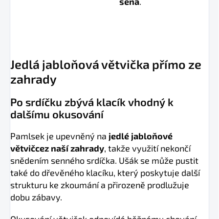
sena
.
Jedlá jabloňová větvička přímo ze
zahrady
Po srdíčku zbývá klacík vhodný k
dalšímu okusování
Pamlsek je upevněný na
jedlé jabloňové
větvičce
z naší zahrady
, takže využití nekončí
snědením senného srdíčka. Ušák se může pustit
také do dřevěného klacíku, který poskytuje další
strukturu ke zkoumání a přirozeně prodlužuje
dobu zábavy.