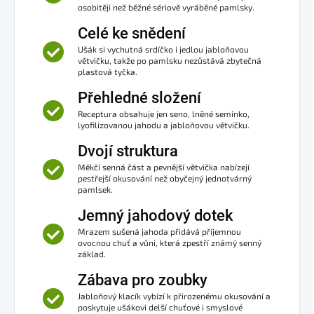
osobitěji než běžné sériově vyráběné pamlsky.
Celé ke snědení
Ušák si vychutná srdíčko i jedlou jabloňovou
větvičku, takže po pamlsku nezůstává zbytečná
plastová tyčka.
Přehledné složení
Receptura obsahuje jen seno, lněné semínko,
lyofilizovanou jahodu a jabloňovou větvičku.
Dvojí struktura
Měkčí senná část a pevnější větvička nabízejí
pestřejší okusování než obyčejný jednotvárný
pamlsek.
Jemný jahodový dotek
Mrazem sušená jahoda přidává příjemnou
ovocnou chuť a vůni, která zpestří známý senný
základ.
Zábava pro zoubky
Jabloňový klacík vybízí k přirozenému okusování a
poskytuje ušákovi delší chuťové i smyslové