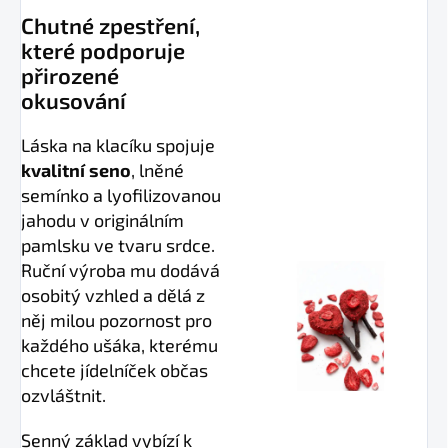
Chutné zpestření,
které podporuje
přirozené
okusování
Láska na klacíku spojuje
kvalitní seno
, lněné
semínko a lyofilizovanou
jahodu v originálním
pamlsku ve tvaru srdce.
Ruční výroba mu dodává
osobitý vzhled a dělá z
něj milou pozornost pro
každého ušáka, kterému
chcete jídelníček občas
ozvláštnit.
Senný základ vybízí k