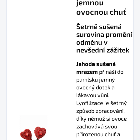
jemnou
ovocnou chuť
Šetrně sušená
surovina promění
odměnu v
nevšední zážitek
Jahoda sušená
mrazem
přináší do
pamlsku jemný
ovocný dotek a
lákavou vůni.
Lyofilizace je šetrný
způsob zpracování,
díky němuž si ovoce
zachovává svou
přirozenou chuť a