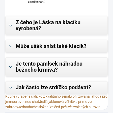
zaměstnání.
Z čeho je Láska na klacíku
vyrobená?
Může ušák sníst také klacík?
Je tento pamlsek náhradou
běžného krmiva?
Jak často lze srdíčko podávat?
Ručně vyráběné srdíčko z kvalitního sena
Lyofilizovaná jahoda pro
jemnou ovocnou chuť
Jedlá jabloňová větvička přímo ze
zahrady
Jednoduché složení ze čtyř pečlivě zvolených surovin