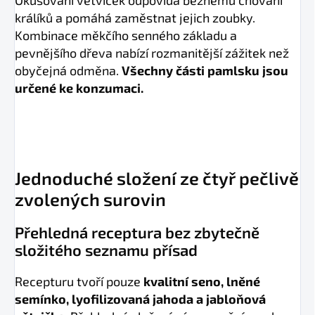
Okusování větviček odpovídá běžnému chování
králíků a pomáhá zaměstnat jejich zoubky.
Kombinace měkčího senného základu a
pevnějšího dřeva nabízí rozmanitější zážitek než
obyčejná odměna.
Všechny části pamlsku jsou
určené ke konzumaci.
Jednoduché složení ze čtyř pečlivě
zvolených surovin
Přehledná receptura bez zbytečně
složitého seznamu přísad
Recepturu tvoří pouze
kvalitní seno, lněné
semínko, lyofilizovaná jahoda a jabloňová