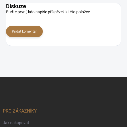
Diskuze
Buďte první, kdo napíše příspěvek k této položce.
Přidat komentář
Z
á
p
a
t
í
PRO ZÁKAZNÍKY
Jak nakupovat