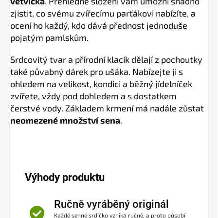
větvička
. Přehledné složení vám umožní snadno
zjistit, co svému zvířecímu parťákovi nabízíte, a
ocení ho každý, kdo dává přednost jednoduše
pojatým pamlskům.
Srdcovitý tvar a přírodní klacík dělají z pochoutky
také půvabný dárek pro ušáka. Nabízejte ji s
ohledem na velikost, kondici a běžný jídelníček
zvířete, vždy pod dohledem a s dostatkem
čerstvé vody. Základem krmení má nadále zůstat
neomezené množství sena
.
Výhody produktu
Ručně vyráběný originál
Každé senné srdíčko vzniká ručně, a proto působí