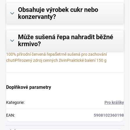
Obsahuje výrobek cukr nebo
konzervanty?
Může sušená řepa nahradit běžné
krmivo?
100% přírodní červená řepa
Šetrně sušená pro zachování
chuti
Přirozený zdroj cenných živin
Praktické balení 150 g
Doplňkové parametry
Kategorie
:
Pro králíky
EAN
:
5908102360198