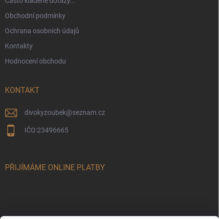
Často kladené dotazy...
Obchodní podmínky
Ochrana osobních údajů
Kontakty
Hodnocení obchodu
KONTAKT
divokyzoubek
@
seznam.cz
IČO:23496665
PŘIJÍMÁME ONLINE PLATBY