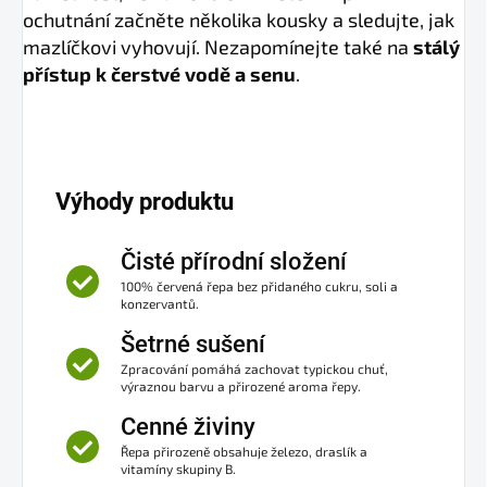
ochutnání začněte několika kousky a sledujte, jak
mazlíčkovi vyhovují. Nezapomínejte také na
stálý
přístup k čerstvé vodě a senu
.
Výhody produktu
Čisté přírodní složení
100% červená řepa bez přidaného cukru, soli a
konzervantů.
Šetrné sušení
Zpracování pomáhá zachovat typickou chuť,
výraznou barvu a přirozené aroma řepy.
Cenné živiny
Řepa přirozeně obsahuje železo, draslík a
vitamíny skupiny B.