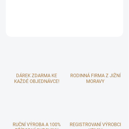
Lahodný a zdravý pamlsek pro králíky i drobné hlodavce. ❤️
DETAILNÍ INFORMACE
ZEPTAT SE
DÁREK ZDARMA KE
RODINNÁ FIRMA Z JIŽNÍ
KAŽDÉ OBJEDNÁVCE!
MORAVY
RUČNÍ VÝROBA A 100%
REGISTROVANÍ VÝROBCI