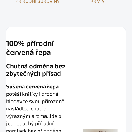
PŘÍRODNÍ SUROVINY
KRMIV
100% přírodní
červená řepa
Chutná odměna bez
zbytečných přísad
Sušená červená řepa
potěší králíky i drobné
hlodavce svou přirozeně
nasládlou chutí a
výrazným aroma. Jde o
jednoduchý přírodní
pamlsek bez přidaného