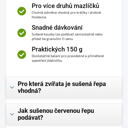
Pro více druhů mazlíčků
Chutná odměna vhodná pro králíky i drobné
hlodavce.
Snadné dávkování
Sušené kousky lze podávat samostatně nebo
přidat ke granulím či senu.
Praktických 150 g
Dostatečné balení pro pravidelné a přiměřené
zpestření jídelníčku.
Pro která zvířata je sušená řepa
vhodná?
Jak sušenou červenou řepu
podávat?