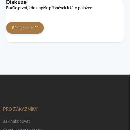
Diskuze
Buďte první, kdo napíše příspěvek k této položce.
Přidat komentář
Z
á
p
a
t
í
PRO ZÁKAZNÍKY
Jak nakupovat