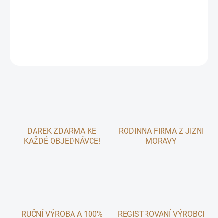
Diviznové tyčinky – voňavá přírodní odměna 🌼
DETAILNÍ INFORMACE
ZEPTAT SE
DÁREK ZDARMA KE
RODINNÁ FIRMA Z JIŽNÍ
KAŽDÉ OBJEDNÁVCE!
MORAVY
RUČNÍ VÝROBA A 100%
REGISTROVANÍ VÝROBCI