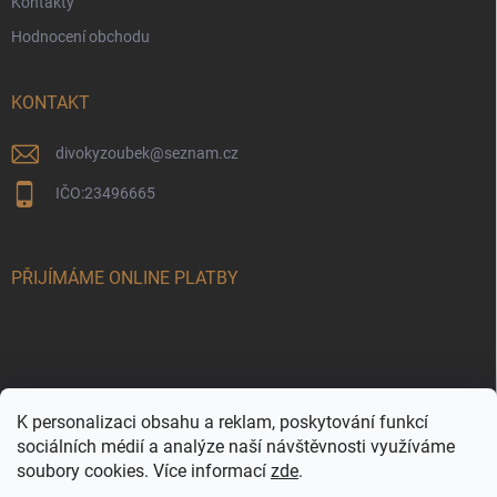
Kontakty
Hodnocení obchodu
KONTAKT
divokyzoubek
@
seznam.cz
IČO:23496665
PŘIJÍMÁME ONLINE PLATBY
K personalizaci obsahu a reklam, poskytování funkcí
sociálních médií a analýze naší návštěvnosti využíváme
soubory cookies. Více informací
zde
.