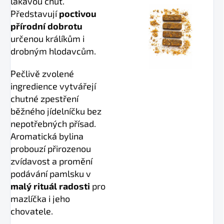
lákavou chuť.
Představují
poctivou
přírodní dobrotu
určenou králíkům i
drobným hlodavcům.
Pečlivě zvolené
ingredience vytvářejí
chutné zpestření
běžného jídelníčku bez
nepotřebných přísad.
Aromatická bylina
probouzí přirozenou
zvídavost a promění
podávání pamlsku v
malý rituál radosti
pro
mazlíčka i jeho
chovatele.