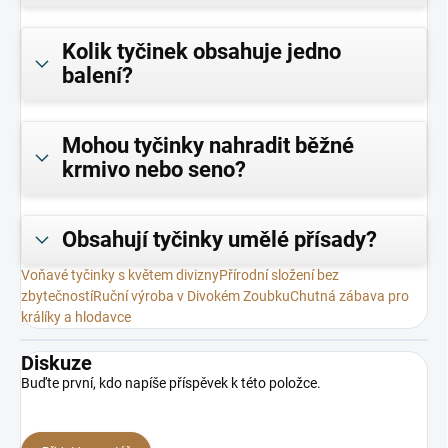
Kolik tyčinek obsahuje jedno
balení?
Mohou tyčinky nahradit běžné
krmivo nebo seno?
Obsahují tyčinky umělé přísady?
Voňavé tyčinky s květem divizny
Přírodní složení bez
zbytečností
Ruční výroba v Divokém Zoubku
Chutná zábava pro
králíky a hlodavce
Diskuze
Buďte první, kdo napíše příspěvek k této položce.