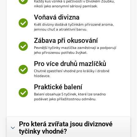
Každý kus vzniká s pečlivostí v Divokém Zoubku,
nikoli jako anonymní sériový pamlsek.
Voňavá divizna
Květ divizny dodává tyčinkám přirozené aroma,
jemnou chuť a atraktivní barvu.
Zábava při okusování
Pevnější tyčinky mazlíčka zaměstnají a podporují
jeho přirozenou potřebu žvýkat.
Pro více druhů mazlíčků
Chutné zpestření vhodné pro králíky i drobné
hlodavce.
Praktické balení
Balení obsahuje 5 tyčinek, které lze snadno
podávat jako příležitostnou odměnu.
Pro která zvířata jsou diviznové
tyčinky vhodné?