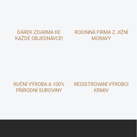
á
d
a
c
í
p
DÁREK ZDARMA KE
RODINNÁ FIRMA Z JIŽNÍ
r
KAŽDÉ OBJEDNÁVCE!
MORAVY
v
k
y
v
ý
p
i
s
RUČNÍ VÝROBA A 100%
REGISTROVANÍ VÝROBCI
u
PŘÍRODNÍ SUROVINY
KRMIV
Z
á
p