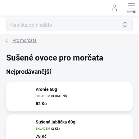
Přejít
na
obsah
Hledat
Pro morčata
Sušené ovoce pro morčata
Nejprodávanější
Aronie 60g
SKLADEM
(3 BALENÍ)
52 Kč
Sušená jablíčka 60g
SKLADEM
(2 KS)
78 Kč