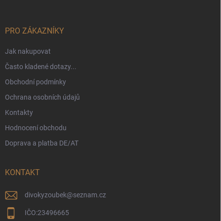
a
t
í
PRO ZÁKAZNÍKY
Jak nakupovat
Často kladené dotazy...
Obchodní podmínky
Ochrana osobních údajů
Kontakty
Hodnocení obchodu
Doprava a platba DE/AT
KONTAKT
divokyzoubek
@
seznam.cz
IČO:23496665