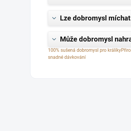
Lze dobromysl míchat 
Může dobromysl nahra
100% sušená dobromysl pro králíky
Přir
snadné dávkování