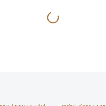
cena:
MOŽNOSTI DORUČENÍ
Dobromysl je aromatická byli
je ideálním
doplňkem stravy 
vitality. Díky obsahu přírodn
a je oblíbené i pro svou výra
DETAILNÍ INFORMACE