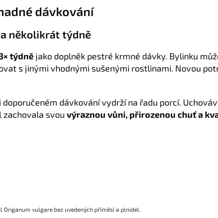
 snadné dávkování
a několikrát týdně
3× týdně
jako doplněk pestré krmné dávky. Bylinku můž
at s jinými vhodnými sušenými rostlinami. Novou potr
ři doporučeném dávkování vydrží na řadu porcí. Uchováv
l zachovala svou
výraznou vůni, přirozenou chuť a kva
 Origanum vulgare bez uvedených příměsí a plnidel.