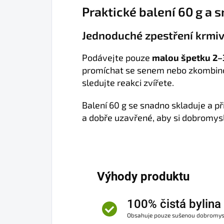
Praktické balení 60 g a
Jednoduché zpestření krmiv
Podávejte pouze
malou špetku 2–
promíchat se senem nebo zkombinov
sledujte reakci zvířete.
Balení 60 g se snadno skladuje a p
a dobře uzavřené, aby si dobromys
Výhody produktu
100% čistá bylina
Obsahuje pouze sušenou dobromysl