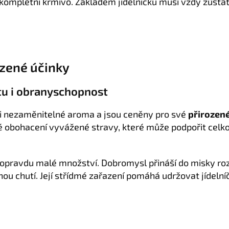
 kompletní krmivo. Základem jídelníčku musí vždy zůsta
ozené účinky
itu i obranyschopnost
sli nezaměnitelné aroma a jsou ceněny pro své
přirozené
é obohacení vyvážené stravy, které může podpořit celko
 opravdu malé množství. Dobromysl přináší do misky roz
ou chutí. Její střídmé zařazení pomáhá udržovat jídeln