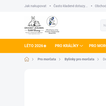
Přejít
Jak nakupovat
Často kladené dotazy...
Obchod
na
obsah
LÉTO 2026☀️
PRO KRÁLÍKY
PRO MOR
Domů
Pro morčata
Bylinky pro morčata
D
Neohodnoceno
Podrobnosti hodnoce
NOVINKA 🌸