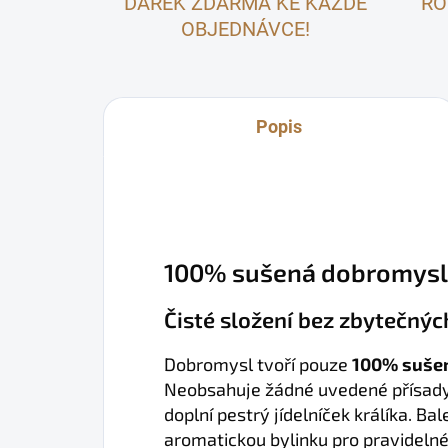
DÁREK ZDARMA KE KAŽDÉ
RO
OBJEDNÁVCE!
Popis
100% sušená dobromysl 
Čisté složení bez zbytečnýc
Dobromysl tvoří pouze
100% sušen
Neobsahuje žádné uvedené přísady 
doplní pestrý jídelníček králíka. Ba
aromatickou bylinku pro pravideln