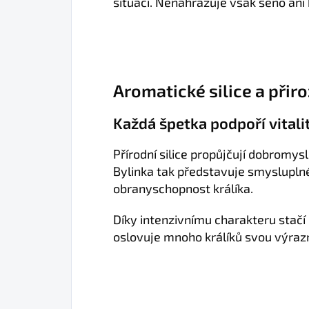
situací. Nenahrazuje však seno ani
Aromatické silice a přir
Každá špetka podpoří vital
Přírodní silice propůjčují dobromy
Bylinka tak představuje smyslupln
obranyschopnost králíka.
Díky intenzivnímu charakteru stačí
oslovuje mnoho králíků svou výrazn