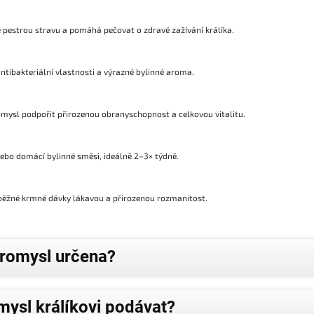
 pestrou stravu a pomáhá pečovat o zdravé zažívání králíka.
 antibakteriální vlastnosti a výrazné bylinné aroma.
ysl podpořit přirozenou obranyschopnost a celkovou vitalitu.
ebo domácí bylinné směsi, ideálně 2–3× týdně.
o běžné krmné dávky lákavou a přirozenou rozmanitost.
bromysl určena?
ysl králíkovi podávat?