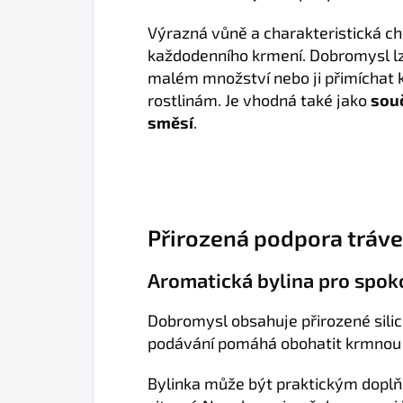
Výrazná vůně a charakteristická ch
každodenního krmení. Dobromysl l
malém množství nebo ji přimíchat
rostlinám. Je vhodná také jako
souč
směsí
.
Přirozená podpora tráve
Aromatická bylina pro spok
Dobromysl obsahuje přirozené silic
podávání pomáhá obohatit krmnou dá
Bylinka může být praktickým doplň