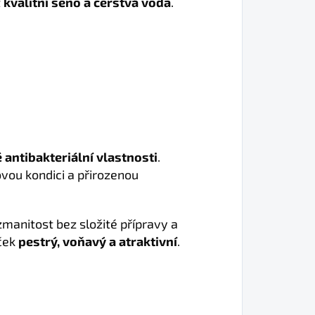
t
kvalitní seno a čerstvá voda
.
 antibakteriální vlastnosti
.
vou kondici a přirozenou
manitost bez složité přípravy a
íček
pestrý, voňavý a atraktivní
.