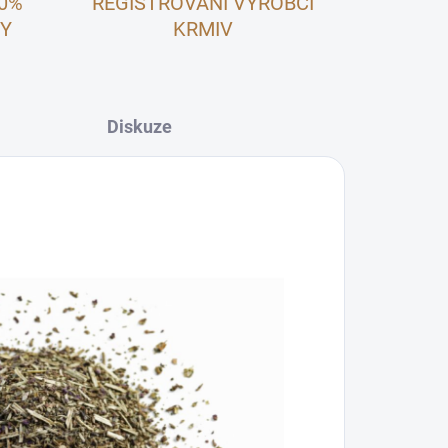
00%
REGISTROVANÍ VÝROBCI
NY
KRMIV
Diskuze