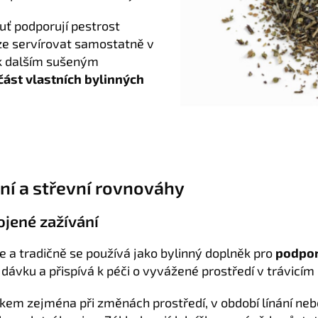
uť podporují pestrost
ze servírovat samostatně v
 k dalším sušeným
ást vlastních bylinných
ní a střevní rovnováhy
ojené zažívání
e a tradičně se používá jako bylinný doplněk pro
podpor
vku a přispívá k péči o vyvážené prostředí v trávicím ú
kem zejména při změnách prostředí, v období línání neb