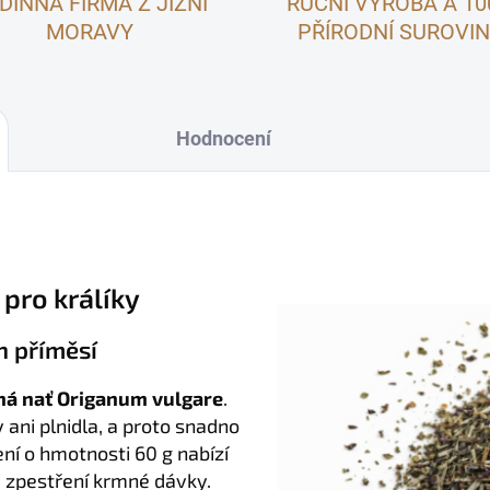
DINNÁ FIRMA Z JIŽNÍ
RUČNÍ VÝROBA A 1
MORAVY
PŘÍRODNÍ SUROVI
Hodnocení
pro králíky
h příměsí
á nať Origanum vulgare
.
ani plnidla, a proto snadno
lení o hmotnosti 60 g nabízí
é zpestření krmné dávky.