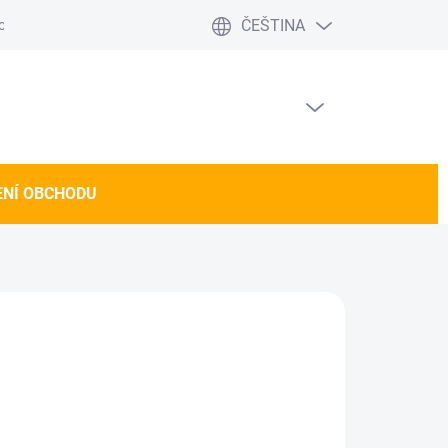
ČEŠTINA
 obchodu
PRÁZDNÝ KOŠÍK
NÁKUPNÍ
KOŠÍK
NÍ OBCHODU