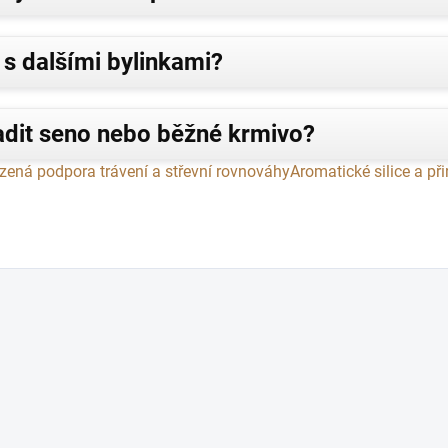
s dalšími bylinkami?
dit seno nebo běžné krmivo?
ozená podpora trávení a střevní rovnováhy
Aromatické silice a př