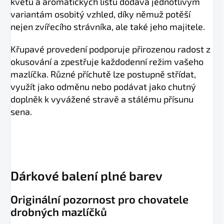
květů a aromatických listů dodává jednotlivým
variantám osobitý vzhled, díky němuž potěší
nejen zvířecího strávníka, ale také jeho majitele.
Křupavé provedení podporuje přirozenou radost z
okusování a zpestřuje každodenní režim vašeho
mazlíčka. Různé příchutě lze postupně střídat,
využít jako odměnu nebo podávat jako chutný
doplněk k vyvážené stravě a stálému přísunu
sena.
Dárkové balení plné barev
Originální pozornost pro chovatele
drobných mazlíčků