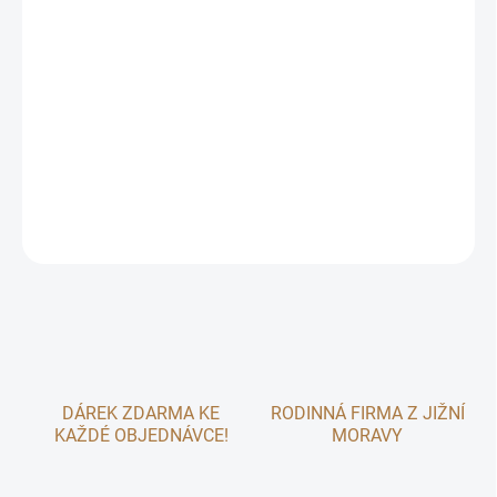
−
+
Přidat do košíku
Voňavý, křupavý a plný přírodních surovin – přesně takový je
DONUTOVÝ BOX!
DETAILNÍ INFORMACE
ZEPTAT SE
DÁREK ZDARMA KE
RODINNÁ FIRMA Z JIŽNÍ
KAŽDÉ OBJEDNÁVCE!
MORAVY