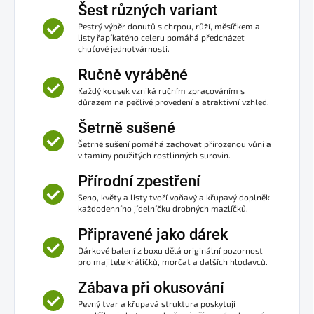
Šest různých variant
Pestrý výběr donutů s chrpou, růží, měsíčkem a
listy řapíkatého celeru pomáhá předcházet
chuťové jednotvárnosti.
Ručně vyráběné
Každý kousek vzniká ručním zpracováním s
důrazem na pečlivé provedení a atraktivní vzhled.
Šetrně sušené
Šetrné sušení pomáhá zachovat přirozenou vůni a
vitamíny použitých rostlinných surovin.
Přírodní zpestření
Seno, květy a listy tvoří voňavý a křupavý doplněk
každodenního jídelníčku drobných mazlíčků.
Připravené jako dárek
Dárkové balení z boxu dělá originální pozornost
pro majitele králíčků, morčat a dalších hlodavců.
Zábava při okusování
Pevný tvar a křupavá struktura poskytují