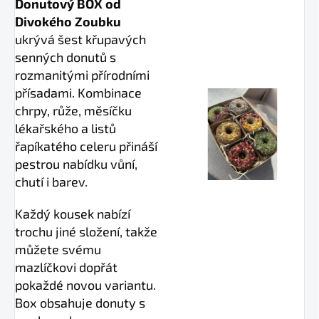
Donutový BOX od
Divokého Zoubku
ukrývá šest křupavých
senných donutů s
rozmanitými přírodními
přísadami. Kombinace
chrpy, růže, měsíčku
lékařského a listů
řapíkatého celeru přináší
pestrou nabídku vůní,
chutí i barev.
Každý kousek nabízí
trochu jiné složení, takže
můžete svému
mazlíčkovi dopřát
pokaždé novou variantu.
Box obsahuje donuty s