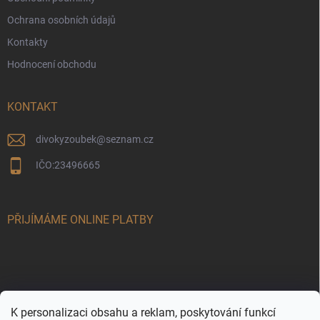
Ochrana osobních údajů
Kontakty
Hodnocení obchodu
KONTAKT
divokyzoubek
@
seznam.cz
IČO:23496665
PŘIJÍMÁME ONLINE PLATBY
K personalizaci obsahu a reklam, poskytování funkcí