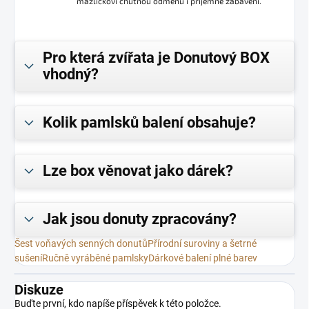
mazlíčkovi chutnou odměnu i příjemné zabavení.
Pro která zvířata je Donutový BOX
vhodný?
Kolik pamlsků balení obsahuje?
Lze box věnovat jako dárek?
Jak jsou donuty zpracovány?
Šest voňavých senných donutů
Přírodní suroviny a šetrné
sušení
Ručně vyráběné pamlsky
Dárkové balení plné barev
Diskuze
Buďte první, kdo napíše příspěvek k této položce.