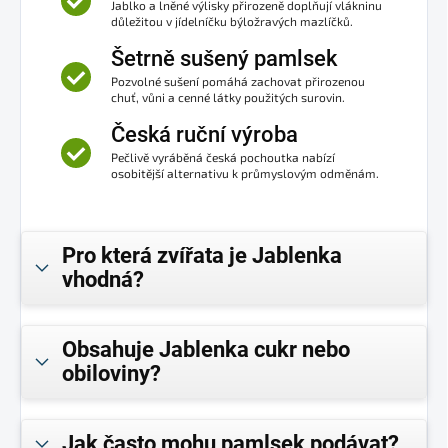
Jablko a lněné výlisky přirozeně doplňují vlákninu
důležitou v jídelníčku býložravých mazlíčků.
Šetrně sušený pamlsek
Pozvolné sušení pomáhá zachovat přirozenou
chuť, vůni a cenné látky použitých surovin.
Česká ruční výroba
Pečlivě vyráběná česká pochoutka nabízí
osobitější alternativu k průmyslovým odměnám.
Pro která zvířata je Jablenka
vhodná?
Obsahuje Jablenka cukr nebo
obiloviny?
Jak často mohu pamlsek podávat?