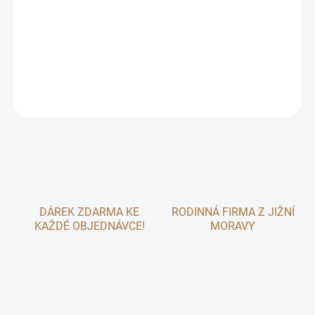
Ručně vyráběný přírodní pamlsek pro králíky z jablíčka, lněných
výlisků a karobu. Bez cukru, obilovin a konzervantů. 🐇🍏
DETAILNÍ INFORMACE
ZEPTAT SE
DÁREK ZDARMA KE
RODINNÁ FIRMA Z JIŽNÍ
KAŽDÉ OBJEDNÁVCE!
MORAVY