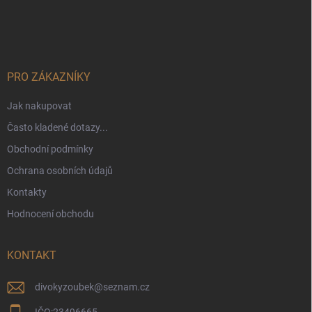
Z
á
p
a
t
í
PRO ZÁKAZNÍKY
Jak nakupovat
Často kladené dotazy...
Obchodní podmínky
Ochrana osobních údajů
Kontakty
Hodnocení obchodu
KONTAKT
divokyzoubek
@
seznam.cz