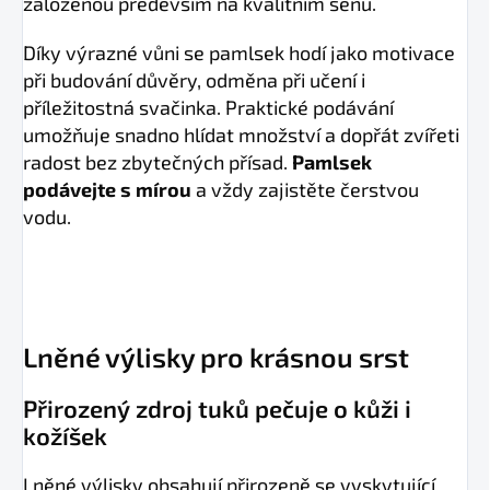
založenou především na kvalitním senu.
Díky výrazné vůni se pamlsek hodí jako motivace
při budování důvěry, odměna při učení i
příležitostná svačinka. Praktické podávání
umožňuje snadno hlídat množství a dopřát zvířeti
radost bez zbytečných přísad.
Pamlsek
podávejte s mírou
a vždy zajistěte čerstvou
vodu.
Lněné výlisky pro krásnou srst
Přirozený zdroj tuků pečuje o kůži i
kožíšek
Lněné výlisky obsahují přirozeně se vyskytující