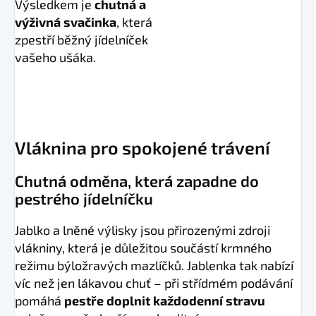
Výsledkem je
chutná a
výživná svačinka
, která
zpestří běžný jídelníček
vašeho ušáka.
Vláknina pro spokojené trávení
Chutná odměna, která zapadne do
pestrého jídelníčku
Jablko a lněné výlisky jsou přirozenými zdroji
vlákniny, která je důležitou součástí krmného
režimu býložravých mazlíčků. Jablenka tak nabízí
víc než jen lákavou chuť – při střídmém podávání
pomáhá
pestře doplnit každodenní stravu