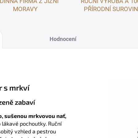
DINNÁ FIRMA Z JIŽNÍ
RUČNÍ VÝROBA A 1
MORAVY
PŘÍRODNÍ SUROVI
Hodnocení
 s mrkví
zeně zabaví
no, sušenou mrkvovou nať,
 lákavé pochoutky. Ruční
obitý vzhled a pestrou