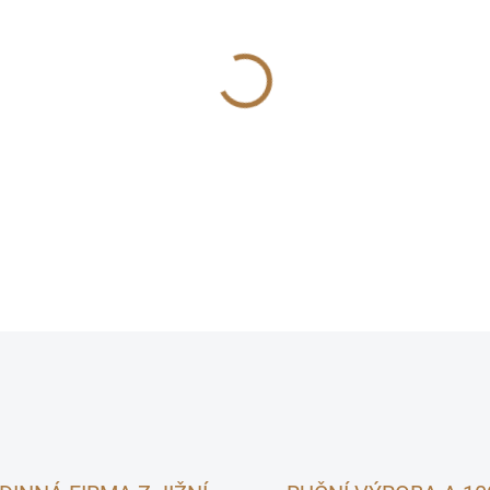
cena:
MOŽNOSTI DORUČENÍ
Senný twister s mrkví předsta
hlodavce. Tato
kombinace s
mrkve
přirozeně podpoří obr
DETAILNÍ INFORMACE