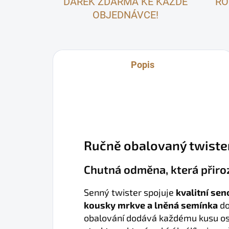
DÁREK ZDARMA KE KAŽDÉ
RO
OBJEDNÁVCE!
Popis
Ručně obalovaný twister
Chutná odměna, která přiro
Senný twister spojuje
kvalitní se
kousky mrkve a lněná semínka
do
obalování dodává každému kusu os