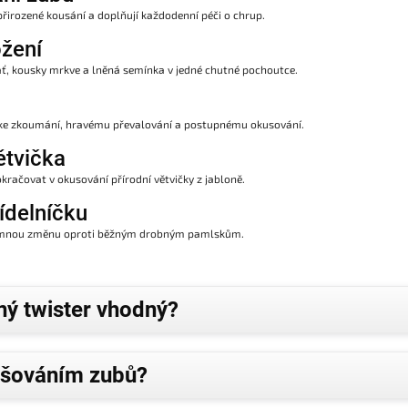
přirozené kousání a doplňují každodenní péči o chrup.
ožení
ť, kousky mrkve a lněná semínka v jedné chutné pochoutce.
ře ke zkoumání, hravému převalování a postupnému okusování.
ětvička
račovat v okusování přírodní větvičky z jabloně.
ídelníčku
íjemnou změnu oproti běžným drobným pamlskům.
nný twister vhodný?
ušováním zubů?