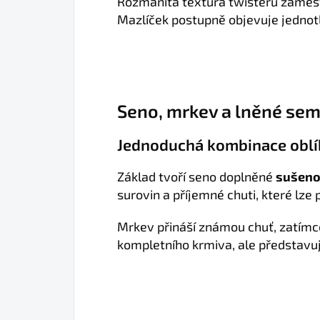
Rozmanitá textura twisteru zaměst
Mazlíček postupně objevuje jednot
Seno, mrkev a lněné se
Jednoduchá kombinace oblí
Základ tvoří seno doplněné
sušeno
surovin a příjemné chuti, které lze
Mrkev přináší známou chuť, zatímco
kompletního krmiva, ale představu