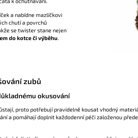
rčata k ochutnávání.
íček a nabídne mazlíčkovi
ch chutí a povrchů
kže se twister stane nejen
m do kotce či výběhu
.
šování zubů
 důkladnému okusování
ůstají, proto potřebují pravidelně kousat vhodný materi
vání a pomáhají doplnit každodenní péči založenou pře