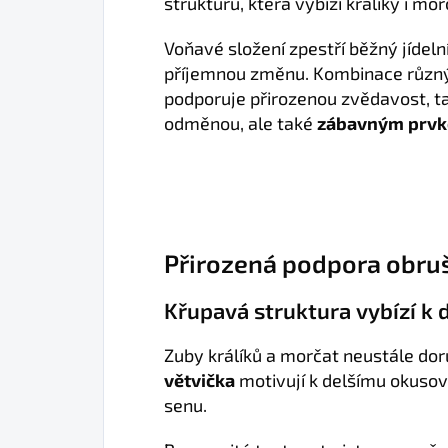
strukturu, která vybízí králíky i mo
Voňavé složení zpestří běžný jídeln
příjemnou změnu. Kombinace různý
podporuje přirozenou zvědavost, ta
odměnou, ale také
zábavným prvke
Přirozená podpora obru
Křupavá struktura vybízí k
Zuby králíků a morčat neustále dor
větvička
motivují k delšímu okuso
senu.