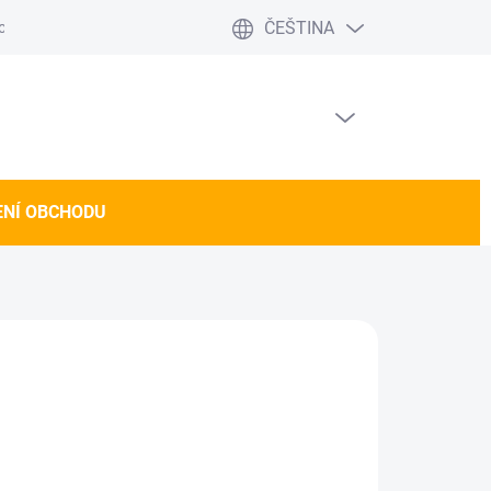
ČEŠTINA
 obchodu
PRÁZDNÝ KOŠÍK
NÁKUPNÍ
KOŠÍK
NÍ OBCHODU