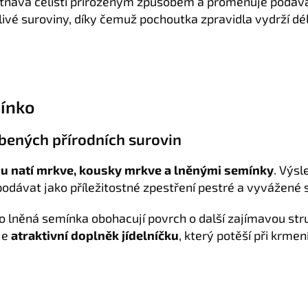
nává čelisti přirozeným způsobem a proměňuje podáván
livé suroviny, díky čemuž pochoutka zpravidla vydrží d
mínko
bených přírodních surovin
u natí mrkve, kousky mrkve a lněnými semínky
. Výsl
 podávat jako příležitostné zpestření pestré a vyvážené 
 lněná semínka obohacují povrch o další zajímavou stru
je
atraktivní doplněk jídelníčku
, který potěší při krmen