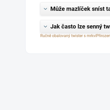
Může mazlíček sníst ta
Jak často lze senný tw
Ručně obalovaný twister s mrkví
Přiroze