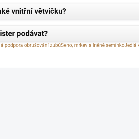
ké vnitřní větvičku?
ister podávat?
ná podpora obrušování zubů
Seno, mrkev a lněné semínko
Jedlá 