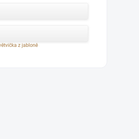
větvička z jabloně