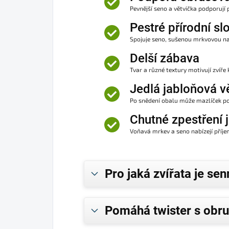
Pevnější seno a větvička podporují 
Pestré přírodní sl
Spojuje seno, sušenou mrkvovou na
Delší zábava
Tvar a různé textury motivují zví
Jedlá jabloňová v
Po snědení obalu může mazlíček pok
Chutné zpestření j
Voňavá mrkev a seno nabízejí př
Pro jaká zvířata je se
Pomáhá twister s obr