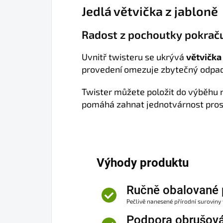
Jedlá větvička z jabloně
Radost z pochoutky pokraču
Uvnitř twisteru se ukrývá
větvička
provedení omezuje zbytečný odpad 
Twister můžete položit do výběhu 
pomáhá zahnat jednotvárnost prostř
Výhody produktu
Ručně obalované 
Pečlivě nanesené přírodní suroviny
Podpora obrušová