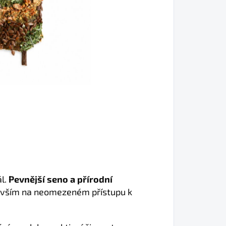
ál.
Pevnější seno a přírodní
devším na neomezeném přístupu k