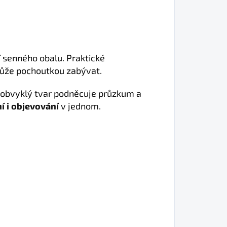
í senného obalu. Praktické
může pochoutkou zabývat.
eobvyklý tvar podněcuje průzkum a
 i objevování
v jednom.