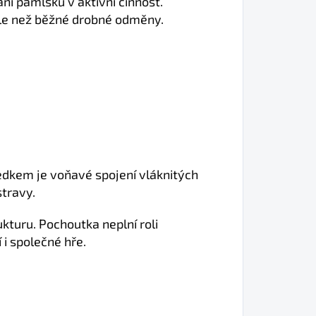
í pamlsku v aktivní činnost.
éle než běžné drobné odměny.
edkem je voňavé spojení vláknitých
stravy.
kturu. Pochoutka neplní roli
í i společné hře.