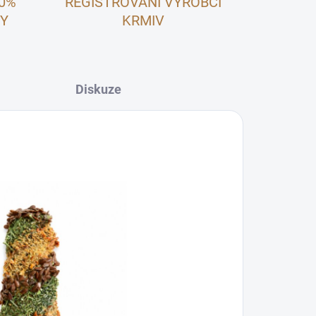
00%
REGISTROVANÍ VÝROBCI
NY
KRMIV
Diskuze