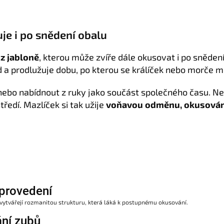
je i po snědení obalu
 z jabloně
, kterou může zvíře dále okusovat i po sněden
a prodlužuje dobu, po kterou se králíček nebo morče 
nebo nabídnout z ruky jako součást společného času. N
edí. Mazlíček si tak užije
voňavou odměnu, okusování
provedení
 vytvářejí rozmanitou strukturu, která láká k postupnému okusování.
ní zubů