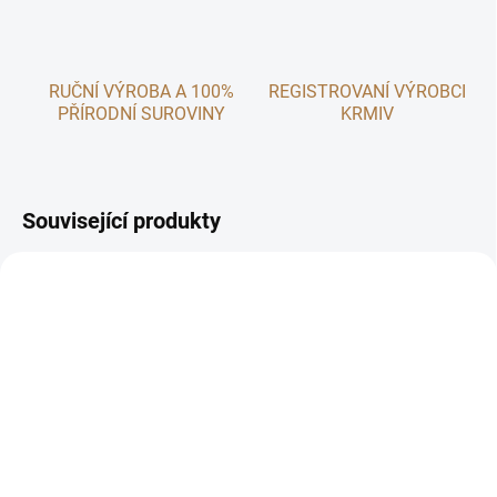
RUČNÍ VÝROBA A 100%
REGISTROVANÍ VÝROBCI
PŘÍRODNÍ SUROVINY
KRMIV
Související produkty
NOVINKA 🌸
SKLADEM
(2 KS)
Dřevěné jesličky na seno