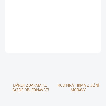
−
+
Přidat do košíku
Je důležitý základ stravy pro králíky a morčata.
DETAILNÍ INFORMACE
ZEPTAT SE
DÁREK ZDARMA KE
RODINNÁ FIRMA Z JIŽNÍ
KAŽDÉ OBJEDNÁVCE!
MORAVY