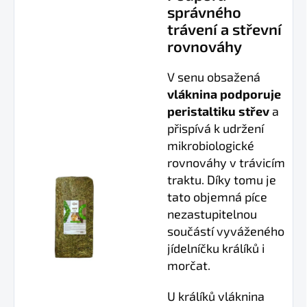
správného
trávení a střevní
rovnováhy
V senu obsažená
vláknina podporuje
peristaltiku střev
a
přispívá k udržení
mikrobiologické
rovnováhy v trávicím
traktu. Díky tomu je
tato objemná píce
nezastupitelnou
součástí vyváženého
jídelníčku králíků i
morčat.
U králíků vláknina