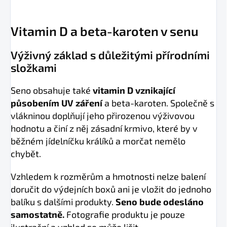
Vitamin D a beta-karoten v senu
Výživný základ s důležitými přírodními
složkami
Seno obsahuje také
vitamin D vznikající
působením UV záření
a beta-karoten. Společně s
vlákninou doplňují jeho přirozenou výživovou
hodnotu a činí z něj zásadní krmivo, které by v
běžném jídelníčku králíků a morčat nemělo
chybět.
Vzhledem k rozměrům a hmotnosti nelze balení
doručit do výdejních boxů ani je vložit do jednoho
balíku s dalšími produkty.
Seno bude odesláno
samostatně.
Fotografie produktu je pouze
ilustrační a vzhled se může lišit.