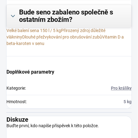
Bude seno zabaleno společně s
ostatním zbožím?
Velké balení sena 150 l / 5 kg
Přirozený zdroj důležité
vlákniny
Dlouhé přežvykování pro obrušování zubů
Vitamin D a
beta-karoten v senu
Doplňkové parametry
Kategorie
:
Pro králíky
Hmotnost
:
5 kg
Diskuze
Buďte první, kdo napíše příspěvek k této položce.