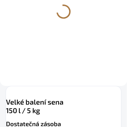
305 Kč
252,07 Kč bez DPH
Do košíku
Seník se hodí do všech klecí, má
menší rozměry a proto je ideální
pro zakrslého králíka, morčátko,
činčilu či osmáky.
Velké balení sena
150 l / 5 kg
Dostatečná zásoba