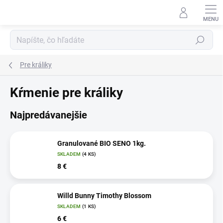
Prejsť
na
obsah
Hľadať
Pre králiky
Kŕmenie pre králiky
Najpredávanejšie
Granulované BIO SENO 1kg.
SKLADEM
(4 KS)
8 €
Willd Bunny Timothy Blossom
SKLADEM
(1 KS)
6 €