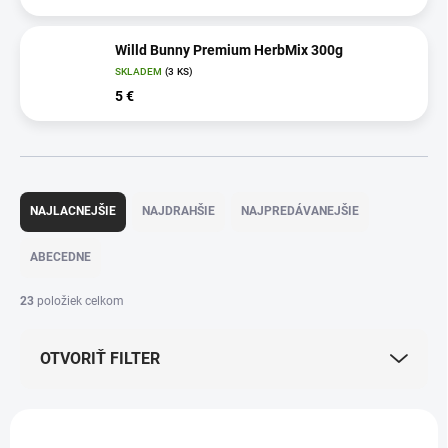
Willd Bunny Premium HerbMix 300g
SKLADEM
(3 KS)
5 €
R
a
NAJLACNEJŠIE
NAJDRAHŠIE
NAJPREDÁVANEJŠIE
d
e
ABECEDNE
n
i
23
položiek celkom
e
p
OTVORIŤ FILTER
r
o
d
V
u
ý
TIP