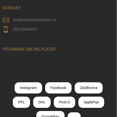
KONTAKT
divokyzoubek
@
seznam.cz
IČO:23496665
PRIJÍMAME ONLINE PLATBY
Instagram
Facebook
Zásilkovna
PPL
DHL
Post O
ApplePay
GooglePay