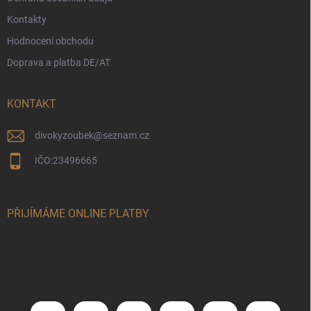
Kontakty
Hodnocení obchodu
Doprava a platba DE/AT
KONTAKT
divokyzoubek
@
seznam.cz
IČO:23496665
PŘIJÍMÁME ONLINE PLATBY