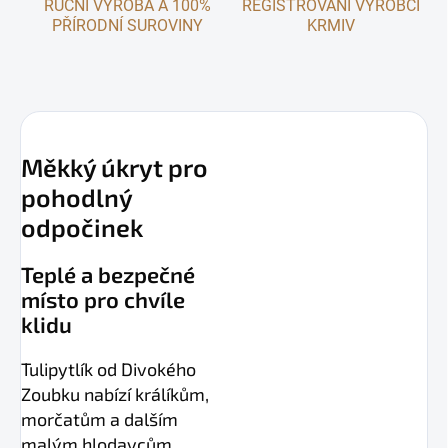
RUČNÍ VÝROBA A 100%
REGISTROVANÍ VÝROBCI
PŘÍRODNÍ SUROVINY
KRMIV
Měkký úkryt pro
pohodlný
odpočinek
Teplé a bezpečné
místo pro chvíle
klidu
Tulipytlík od Divokého
Zoubku nabízí králíkům,
morčatům a dalším
malým hlodavcům