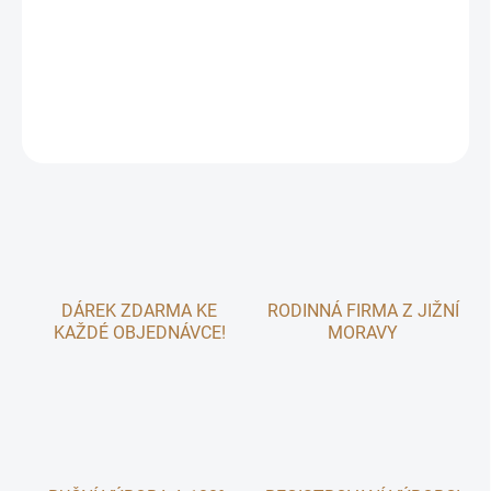
bezpečí a mazlení v jednom – ideální místo na odpočinek či
schování.
DETAILNÍ INFORMACE
ZEPTAT SE
DÁREK ZDARMA KE
RODINNÁ FIRMA Z JIŽNÍ
KAŽDÉ OBJEDNÁVCE!
MORAVY