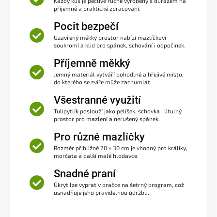
Každý kus je pečlivě ručně vyrobený s důrazem na
příjemné a praktické zpracování.
Pocit bezpečí
Uzavřený měkký prostor nabízí mazlíčkovi
soukromí a klid pro spánek, schování i odpočinek.
Příjemně měkký
Jemný materiál vytváří pohodlné a hřejivé místo,
do kterého se zvíře může zachumlat.
Všestranné využití
Tulipytlík poslouží jako pelíšek, schovka i útulný
prostor pro mazlení a nerušený spánek.
Pro různé mazlíčky
Rozměr přibližně 20 × 30 cm je vhodný pro králíky,
morčata a další malé hlodavce.
Snadné praní
Úkryt lze vyprat v pračce na šetrný program, což
usnadňuje jeho pravidelnou údržbu.