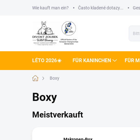
Zum
Wie kauft man ein?
Často kladené dotazy...
Ges
Inhalt
springen
LÉTO 2026☀️
FÜR KANINCHEN
FÜR 
Startseite
Boxy
Boxy
Meistverkauft
Makronen-Box