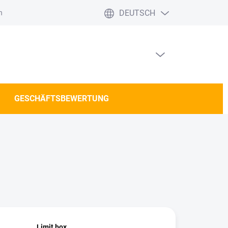
DEUTSCH
häftsbewertung
Versand und Zahlung DE/AT
WARENKORB LEEREN
WARENKORB
GESCHÄFTSBEWERTUNG
Limit box