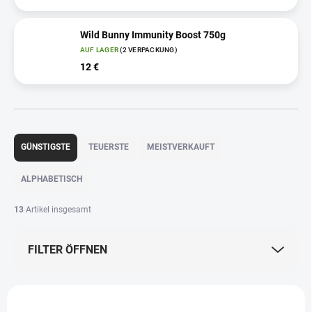
Wild Bunny Immunity Boost 750g
AUF LAGER
(2 VERPACKUNG)
12 €
P
r
GÜNSTIGSTE
TEUERSTE
MEISTVERKAUFT
o
d
ALPHABETISCH
u
k
13
Artikel insgesamt
t
s
FILTER ÖFFNEN
o
r
t
L
i
i
TIP
NEUHEIT