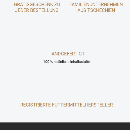
g
GRATISGESCHENK ZU
FAMILIENUNTERNEHMEN
t
JEDER BESTELLUNG
e
AUS TSCHECHIEN
d
e
r
L
i
s
t
HANDGEFERTIGT
e
100 % natürliche Inhaltsstoffe
REGISTRIERTE FUTTERMITTELHERSTELLER
F