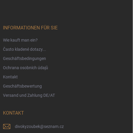
u
ß
z
e
i
INFORMATIONEN FÜR SIE
l
e
Wie kauft man ein?
Často kladené dotazy...
Geschäftsbedingungen
Ochrana osobních údajů
Kontakt
Geschäftsbewertung
Versand und Zahlung DE/AT
KONTAKT
divokyzoubek
@
seznam.cz