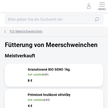
Zum
Inhalt
springen
Suchen
Für Meerschweinchen
Fütterung von Meerschweinchen
Meistverkauft
Granulované BIO SENO 1kg.
AUF LAGER
(4 ST)
8 €
Prémiové hruškové větvičky
AUF LAGER
(>5 ST)
4 €