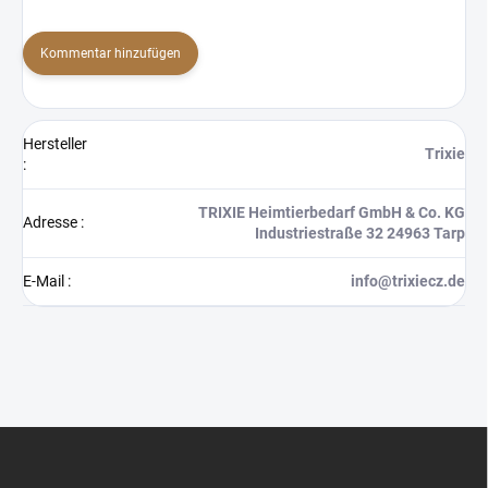
Kommentar hinzufügen
Hersteller
Trixie
:
TRIXIE Heimtierbedarf GmbH & Co. KG
Adresse
:
Industriestraße 32 24963 Tarp
E-Mail
:
info@trixiecz.de
F
u
ß