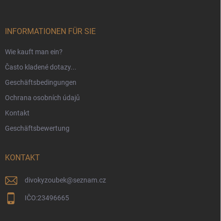
z
e
i
INFORMATIONEN FÜR SIE
l
e
Wie kauft man ein?
Často kladené dotazy...
Geschäftsbedingungen
Ochrana osobních údajů
Kontakt
Geschäftsbewertung
KONTAKT
divokyzoubek
@
seznam.cz
IČO:23496665