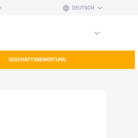
DEUTSCH
häftsbewertung
Versand und Zahlung DE/AT
WARENKORB LEEREN
WARENKORB
GESCHÄFTSBEWERTUNG