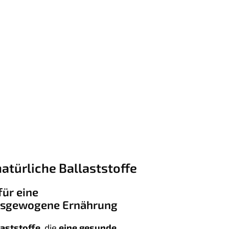
natürliche Ballaststoffe
ür eine
usgewogene Ernährung
laststoffe
, die
eine gesunde