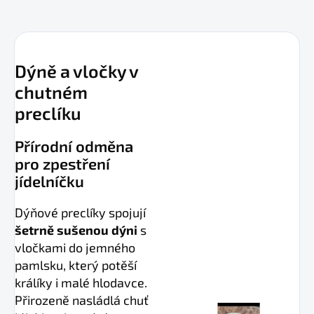
Dýně a vločky v
chutném
preclíku
Přírodní odměna
pro zpestření
jídelníčku
Dýňové preclíky spojují
šetrně sušenou dýni
s
vločkami do jemného
pamlsku, který potěší
králíky i malé hlodavce.
Přirozeně nasládlá chuť