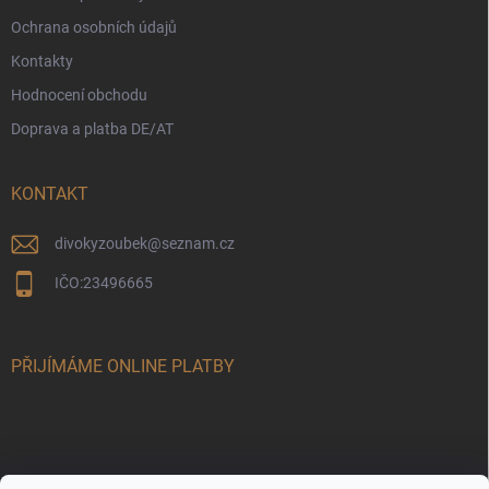
Ochrana osobních údajů
Kontakty
Hodnocení obchodu
Doprava a platba DE/AT
KONTAKT
divokyzoubek
@
seznam.cz
IČO:23496665
PŘIJÍMÁME ONLINE PLATBY