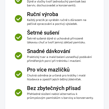
Dýně a vločky tvoří jednoduchý pamlsek bez
barviv, dochucovadel a konzervantů.
Ruční výroba
Každý preclík je vyráběn ručně s důrazem na
pečlivé zpracování a poctivý výsledek.
Šetrné sušení
Šetrně sušená dýně si uchovává přirozeně
lákavou chuť a tvoří jemný základ pamlsku.
Snadné dávkování
Praktický tvar a malé balení usnadňují podávání
přiměřených porcí při tréninku i mazlení.
Pro více mazlíčků
Chutná odměna je určená pro králíky i malé
hlodavce a zpestří jejich běžný jídelníček.
Bez zbytečných přísad
Přehledné složení nabízí alternativu k
průmyslovým pamlskům s barvivy a konzervanty.