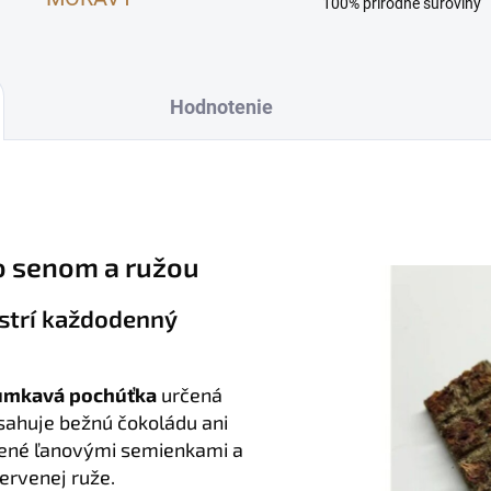
100% prírodné suroviny
Hodnotenie
o senom a ružou
strí každodenný
umkavá pochúťka
určená
bsahuje bežnú čokoládu ani
nené ľanovými semienkami a
ervenej ruže.