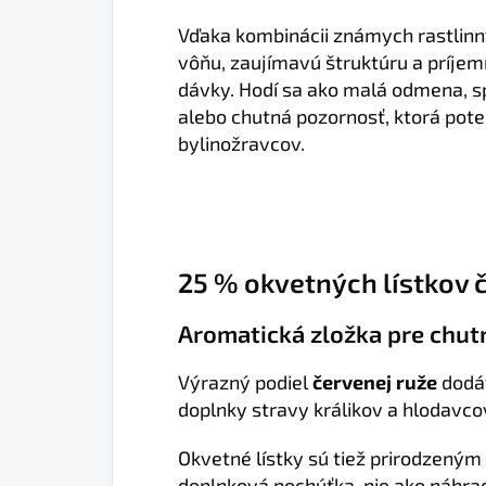
Vďaka kombinácii známych rastlinn
vôňu, zaujímavú štruktúru a príje
dávky. Hodí sa ako malá odmena, s
alebo chutná pozornosť, ktorá pot
bylinožravcov.
25 % okvetných lístkov 
Aromatická zložka pre chutn
Výrazný podiel
červenej ruže
dodáv
doplnky stravy králikov a hlodavco
Okvetné lístky sú tiež prirodzeným 
doplnková pochúťka, nie ako náhra