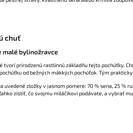
ú chuť
e malé bylinožravce
ré tvorí prirodzenú rastlinnú základňu tejto pochúťky. 
to pochúťku od bežných mäkkých pochúťok. Tým prakticky
a uvedené zložky v jasnom pomere: 70 % sena, 25 % ru
hko zistiť, čo svojmu miláčikovi podávate, a vybrať mu