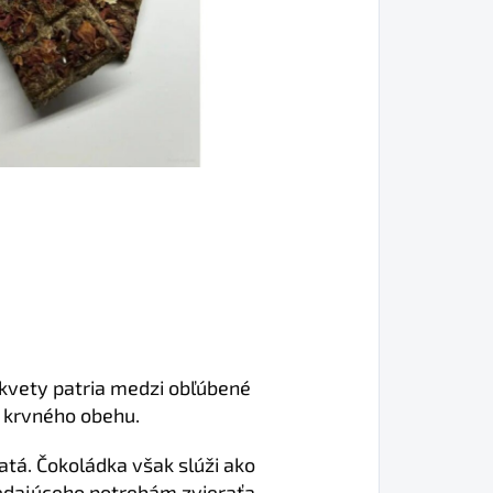
kvety patria medzi obľúbené
a krvného obehu.
atá. Čokoládka však slúži ako
vedajúceho potrebám zvieraťa.