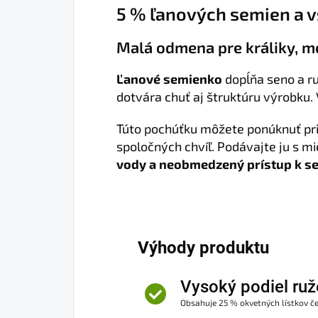
5 % ľanových semien a v
Malá odmena pre králiky, mo
Ľanové semienko
dopĺňa seno a ru
dotvára chuť aj štruktúru výrobku.
Túto pochúťku môžete ponúknuť pri
spoločných chvíľ. Podávajte ju s m
vody a neobmedzený prístup k s
Výhody produktu
Vysoký podiel ruž
Obsahuje 25 % okvetných lístkov če