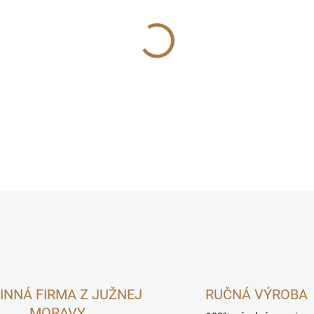
MOŽNOSTI DORUČENIA
−
+
Čokoládka s ružou pre morčat
DETAILNÉ INFORMÁCIE
INNÁ FIRMA Z JUŽNEJ
RUČNÁ VÝROBA
MORAVY