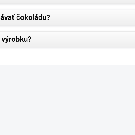
ávať čokoládu?
e výrobku?