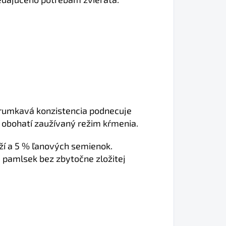
Chrumkavá konzistencia podnecuje
 obohatí zaužívaný režim kŕmenia.
ží a 5 % ľanových semienok.
 pamlsek bez zbytočne zložitej