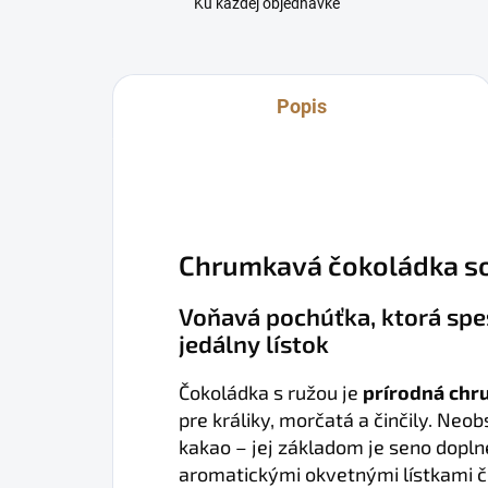
Ku každej objednávke
Popis
Chrumkavá čokoládka s
Voňavá pochúťka, ktorá spe
jedálny lístok
Čokoládka s ružou je
prírodná chr
pre králiky, morčatá a činčily. Neo
kakao – jej základom je seno dopl
aromatickými okvetnými lístkami č