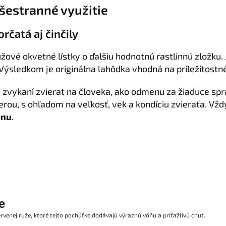
šestranné využitie
rčatá aj činčily
žové okvetné lístky o ďalšiu hodnotnú rastlinnú zložku. 
 Výsledkom je originálna lahôdka vhodná na príležitostn
 zvykaní zvierat na človeka, ako odmenu za žiaduce spr
ierou, s ohľadom na veľkosť, vek a kondíciu zvieraťa. V
enu
.
e
rvenej ruže, ktoré tejto pochúťke dodávajú výraznú vôňu a príťažlivú chuť.