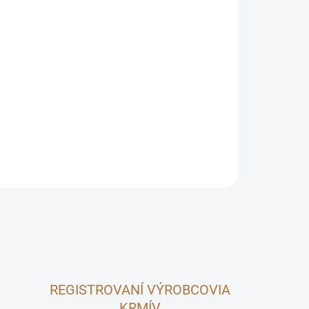
Pridať do košíka
á aj králiky.
OPÝTAŤ SA
REGISTROVANÍ VÝROBCOVIA
KRMÍV