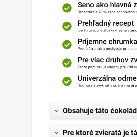
Seno ako hlavná 
Receptúra s 70 % sena zodpovedá p
Prehľadný recept
Iba tri uvedené zložky v jasne sta
Príjemne chrumk
Pevná štruktúra poskytuje pri oku
Pre viac druhov zv
Tento pamlsek je vhodný pre králik
Univerzálna odm
Hodí sa na zvyknutie si, tréning a
Obsahuje táto čokolá
Pre ktoré zvieratá je 