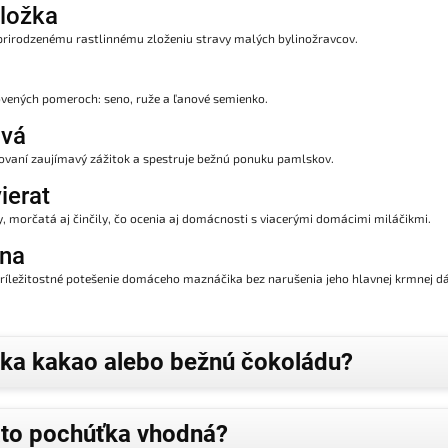
zložka
rirodzenému rastlinnému zloženiu stravy malých bylinožravcov.
novených pomeroch: seno, ruže a ľanové semienko.
avá
sovaní zaujímavý zážitok a spestruje bežnú ponuku pamlskov.
ierat
y, morčatá aj činčily, čo ocenia aj domácnosti s viacerými domácimi miláčikmi.
ena
j príležitostné potešenie domáceho maznáčika bez narušenia jeho hlavnej krmnej d
dka kakao alebo bežnú čokoládu?
táto pochúťka vhodná?