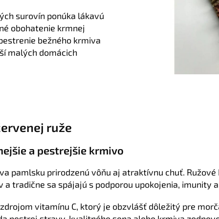
ých surovín ponúka lákavú
mné obohatenie krmnej
pestrenie bežného krmiva
eší malých domácich
červenej ruže
ejšie a pestrejšie krmivo
a pamlsku prirodzenú vôňu aj atraktívnu chuť. Ružové 
v a tradične sa spájajú s podporou upokojenia, imunity 
zdrojom vitamínu C, ktorý je obzvlášť dôležitý pre morč
da pestrej stravy, kvalitného sena alebo krmiva zodpo