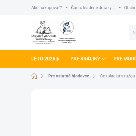
Prejsť
Ako nakupovať?
Často kladené dotazy...
Obcho
na
obsah
LÉTO 2026☀️
PRE KRÁLIKY
PRE MOR
Domov
Pre ostatné hlodavce
Čokoládka s ružou
Neohodnotené
Podrobnosti hodnote