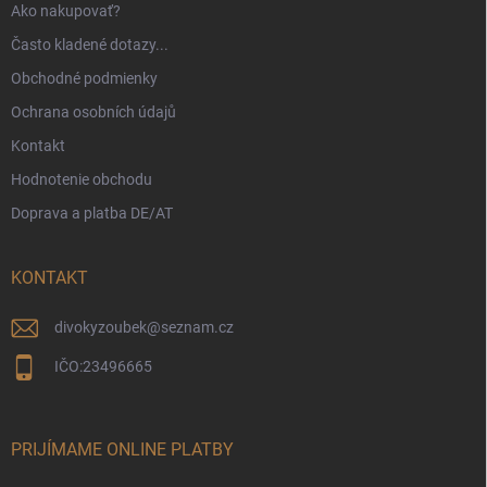
p
Ako nakupovať?
i
s
Často kladené dotazy...
u
Obchodné podmienky
Ochrana osobních údajů
Kontakt
Hodnotenie obchodu
Doprava a platba DE/AT
KONTAKT
divokyzoubek
@
seznam.cz
IČO:23496665
PRIJÍMAME ONLINE PLATBY