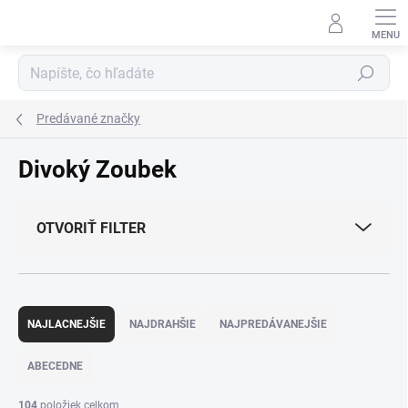
Prejsť
na
obsah
Hľadať
Predávané značky
Divoký Zoubek
OTVORIŤ FILTER
R
a
NAJLACNEJŠIE
NAJDRAHŠIE
NAJPREDÁVANEJŠIE
d
e
ABECEDNE
n
i
104
položiek celkom