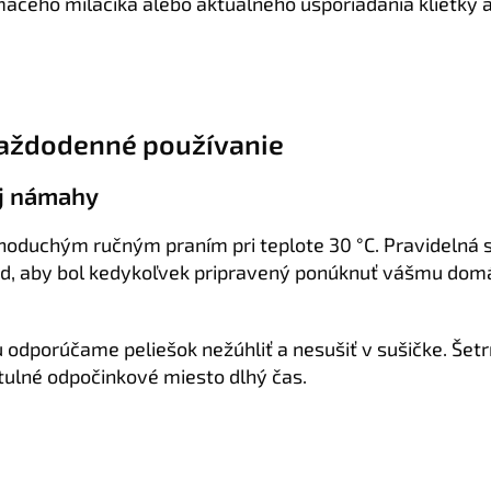
ceho miláčika alebo aktuálneho usporiadania klietky a 
každodenné používanie
ej námahy
dnoduchým ručným praním pri teplote 30 °C. Pravidelná 
ľad, aby bol kedykoľvek pripravený ponúknuť vášmu do
 odporúčame peliešok nežúhliť a nesušiť v sušičke. Šet
tulné odpočinkové miesto dlhý čas.