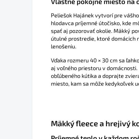
Vlastné pokojné miesto na 
Peliešok Hajánek vytvorí pre vášho
hlodavca príjemné útočisko, kde m
spať aj pozorovať okolie. Mäkký po
útulné prostredie, ktoré domácich 
lenošeniu.
Vďaka rozmeru 40 × 30 cm sa ľahko
aj voľného priestoru v domácnosti.
obľúbeného kútika a doprajte zvie
miesto, kam sa môže kedykoľvek uc
Mäkký fleece a hrejivý 
Príjemné teplo v každom r