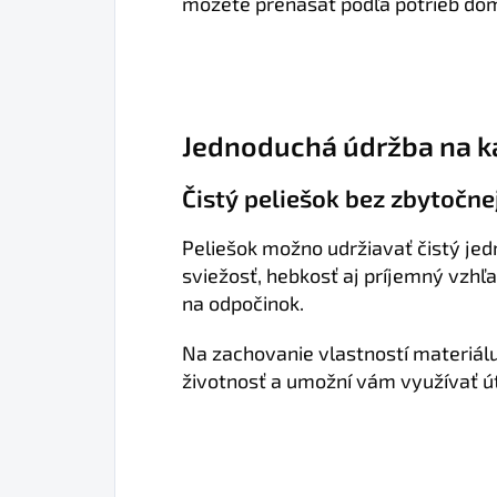
môžete prenášať podľa potrieb domá
Jednoduchá údržba na 
Čistý peliešok bez zbytočn
Peliešok možno udržiavať čistý je
sviežosť, hebkosť aj príjemný vzh
na odpočinok.
Na zachovanie vlastností materiálu
životnosť a umožní vám využívať ú