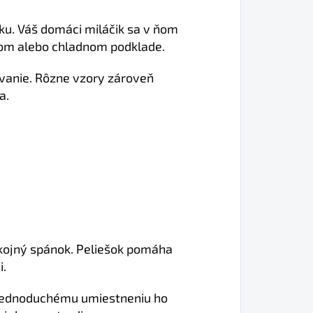
ku. Váš domáci miláčik sa v ňom
rdom alebo chladnom podklade.
ívanie. Rôzne vzory zároveň
a.
okojný spánok. Peliešok pomáha
i.
a jednoduchému umiestneniu ho