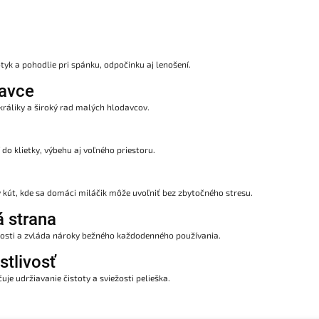
tyk a pohodlie pri spánku, odpočinku aj lenošení.
davce
králiky a široký rad malých hlodavcov.
do klietky, výbehu aj voľného priestoru.
 kút, kde sa domáci miláčik môže uvoľniť bez zbytočného stresu.
 strana
tnosti a zvláda nároky bežného každodenného používania.
tlivosť
uje udržiavanie čistoty a sviežosti pelieška.