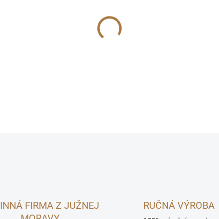
MOŽNOSTI DORUČENIA
−
+
Útulný pelech Hajánek pre kr
miesto na odpočinok aj poko
DETAILNÉ INFORMÁCIE
INNÁ FIRMA Z JUŽNEJ
RUČNÁ VÝROBA
MORAVY