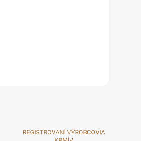
Pridať do košíka
áliky a malé hlodavce. Mäkké, bezpečné a hrejivé
jné snívanie.
OPÝTAŤ SA
REGISTROVANÍ VÝROBCOVIA
KRMÍV