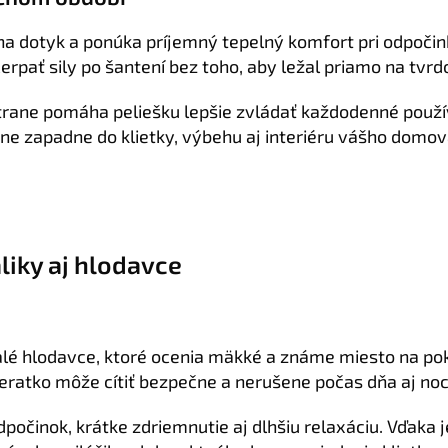
na dotyk a ponúka príjemný tepelný komfort pri odpočin
čerpať sily po šantení bez toho, aby ležal priamo na tv
strane pomáha peliešku lepšie zvládať každodenné použ
ne zapadne do klietky, výbehu aj interiéru vášho domov
liky aj hlodavce
malé hlodavce, ktoré ocenia mäkké a známe miesto na p
ieratko môže cítiť bezpečne a nerušene počas dňa aj noc
dpočinok, krátke zdriemnutie aj dlhšiu relaxáciu. Vďak