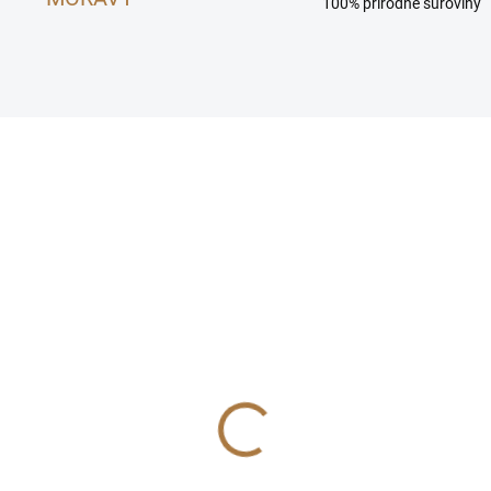
100% prírodné suroviny
SKLADEM
(2 KS)
íšek iglů
 €
€ bez DPH