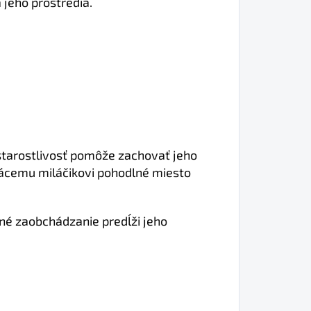
jeho prostredia.
starostlivosť pomôže zachovať jeho
mácemu miláčikovi pohodlné miesto
rné zaobchádzanie predĺži jeho