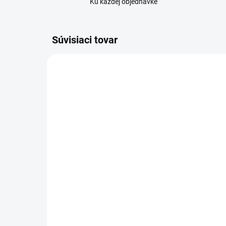
Ku každej objednávke
Súvisiaci tovar
SKLADEM
(5 KS)
Hebký plyšový pelech
Pel
15 €
14
12 € bez DPH
12 