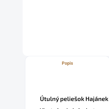
Do košíka
Hebký pelech s mäkkým plyšom,
ideálny pre králiky, morčatá či
malé hlodavce. Jemný, hrejivý a
bezpečný priestor na odpočinok
aj spánok. Jednoduchá údržba a
krásny moderný design.
Popis
Útulný peliešok Hajánek