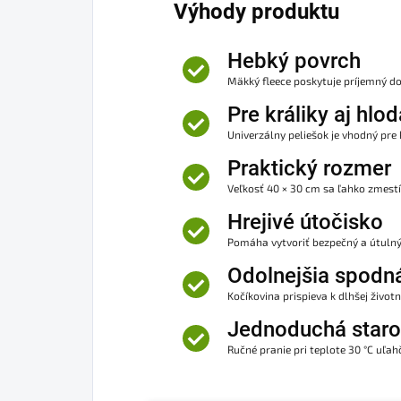
Výhody produktu
Hebký povrch
Mäkký fleece poskytuje príjemný do
Pre králiky aj hlo
Univerzálny peliešok je vhodný pre 
Praktický rozmer
Veľkosť 40 × 30 cm sa ľahko zmestí 
Hrejivé útočisko
Pomáha vytvoriť bezpečný a útulný
Odolnejšia spodná
Kočíkovina prispieva k dlhšej živo
Jednoduchá staros
Ručné pranie pri teplote 30 °C uľahč