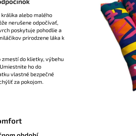
odpočinok
 králika alebo malého
ôže nerušene odpočívať,
vrch poskytuje pohodlie a
miláčikov prirodzene láka k
 zmestí do klietky, výbehu
 Umiestnite ho do
ratku vlastné bezpečné
hýliť za pokojom.
komfort
očnom období