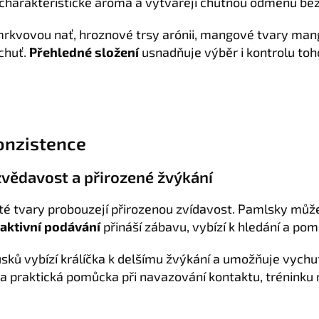
 charakteristické aroma a vytvářejí chutnou odměnu bez
rkvovou nať, hroznové trsy arónii, mangové tvary man
 chuť.
Přehledné složení
usnadňuje výběr i kontrolu toh
konzistence
vědavost a přirozené žvýkání
té tvary probouzejí přirozenou zvídavost. Pamlsky můžet
raktivní podávání
přináší zábavu, vybízí k hledání a po
usků vybízí králíčka k delšímu žvýkání a umožňuje vych
 a praktická pomůcka při navazování kontaktu, tréninku