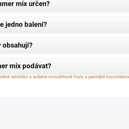
ummer mix určen?
e jedno balení?
 obsahují?
er mix podávat?
lněné semínko a sušené ovoce
Hravé tvary a pevnější konzistenc