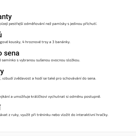
anty
zejí pestřejší odměňování než pamlsky s jedinou příchutí.
ů
gové kousky, 4 hroznové trsy a 3 banánky.
o sena
é semínko s vybranou sušenou ovocnou složkou.
ry
 vzbudí zvědavost a hodí se také pro schovávání do sena.
žvýkání a umožňuje králíčkovi vychutnat si odměnu postupně.
í
vat z ruky, využít při tréninku nebo vložit do interaktivní hračky.