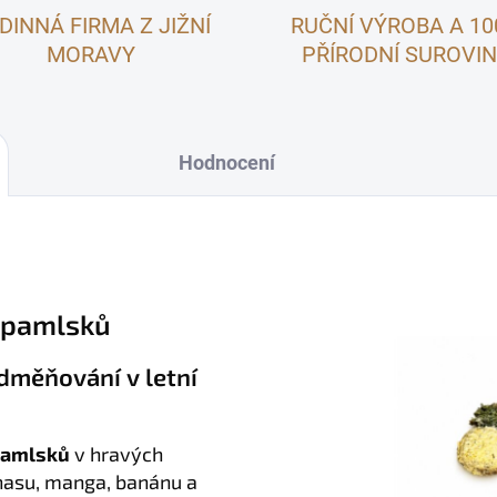
DINNÁ FIRMA Z JIŽNÍ
RUČNÍ VÝROBA A 1
MORAVY
PŘÍRODNÍ SUROVI
Hodnocení
h pamlsků
dměňování v letní
pamlsků
v hravých
nasu, manga, banánu a