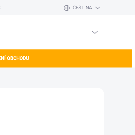
ČEŠTINA
 obchodu
PRÁZDNÝ KOŠÍK
NÁKUPNÍ
KOŠÍK
NÍ OBCHODU