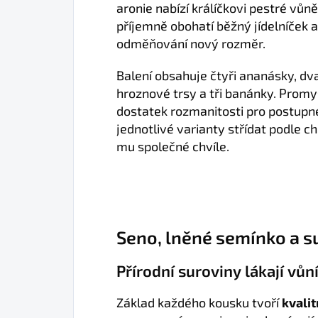
aronie nabízí králíčkovi pestré vůně
příjemně obohatí běžný jídelníček 
odměňování nový rozměr.
Balení obsahuje čtyři ananásky, dv
hroznové trsy a tři banánky. Promy
dostatek rozmanitosti pro postupn
jednotlivé varianty střídat podle c
mu společné chvíle.
Seno, lněné semínko a 
Přírodní suroviny lákají vůn
Základ každého kousku tvoří
kvali