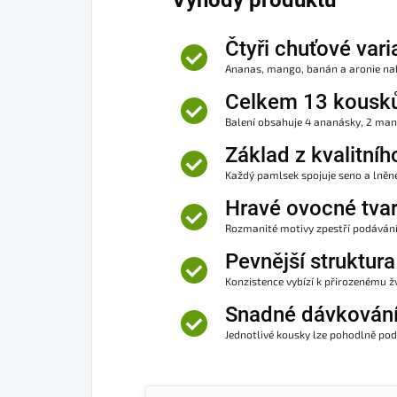
Výhody produktu
Čtyři chuťové vari
Ananas, mango, banán a aronie nabí
Celkem 13 kousk
Balení obsahuje 4 ananásky, 2 man
Základ z kvalitníh
Každý pamlsek spojuje seno a lněn
Hravé ovocné tva
Rozmanité motivy zpestří podávání,
Pevnější struktura
Konzistence vybízí k přirozenému 
Snadné dávkován
Jednotlivé kousky lze pohodlně podá