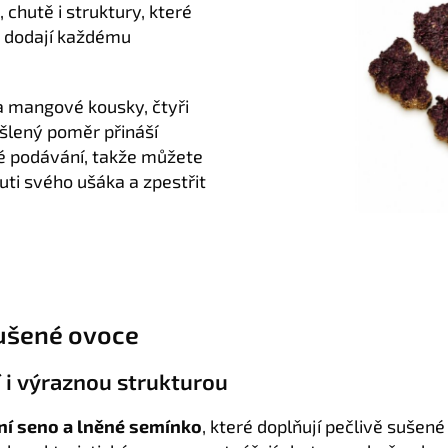
, chutě i struktury, které
a dodají každému
a mangové kousky, čtyři
šlený poměr přináší
é podávání, takže můžete
huti svého ušáka a zpestřit
sušené ovoce
í i výraznou strukturou
tní seno a lněné semínko
, které doplňují pečlivě sušen