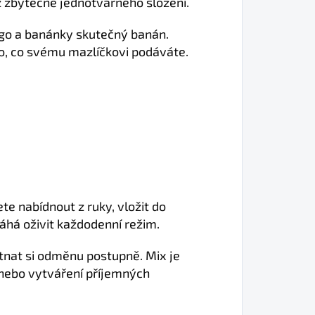
 zbytečně jednotvárného složení.
go a banánky skutečný banán.
o, co svému mazlíčkovi podáváte.
e nabídnout z ruky, vložit do
máhá oživit každodenní režim.
utnat si odměnu postupně. Mix je
 nebo vytváření příjemných