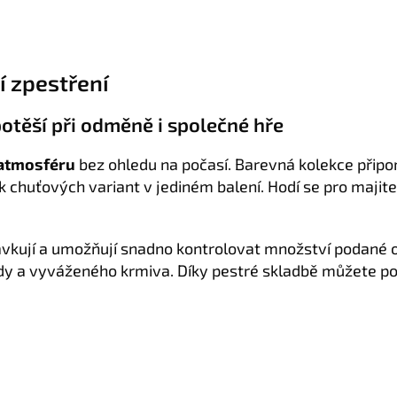
í zpestření
těší při odměně i společné hře
 atmosféru
bez ohledu na počasí. Barevná kolekce připo
k chuťových variant v jediném balení. Hodí se pro majitel
vkují a umožňují snadno kontrolovat množství podané 
ody a vyváženého krmiva. Díky pestré skladbě můžete p