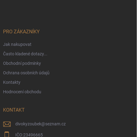
á
p
a
t
í
PRO ZÁKAZNÍKY
Jak nakupovat
Často kladené dotazy...
Obchodní podmínky
Ochrana osobních údajů
Kontakty
Hodnocení obchodu
KONTAKT
divokyzoubek
@
seznam.cz
IČO:23496665