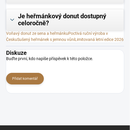
Je heřmánkový donut dostupný
celoročně?
Voňavý donut ze sena a heřmánku
Poctivá ruční výroba v
Česku
Sušený heřmánek s jemnou vůní
Limitovaná letní edice 2026
Diskuze
Buďte první, kdo napíše příspěvek k této položce.
Přidat komentář
Z