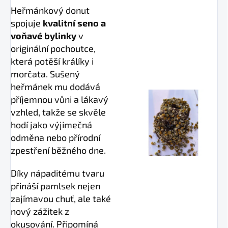
Heřmánkový donut
spojuje
kvalitní seno a
voňavé bylinky
v
originální pochoutce,
která potěší králíky i
morčata. Sušený
heřmánek mu dodává
příjemnou vůni a lákavý
vzhled, takže se skvěle
hodí jako výjimečná
odměna nebo přírodní
zpestření běžného dne.
Díky nápaditému tvaru
přináší pamlsek nejen
zajímavou chuť, ale také
nový zážitek z
okusování. Připomíná