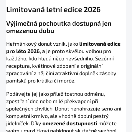
Limitovaná letní edice 2026
Výjimečná pochoutka dostupná jen
omezenou dobu
Heřmánkový donut vznikl jako
limitovaná edice
pro léto 2026
, a je proto skvělou volbou pro
každého, kdo hledá něco nevšedního. Sezónní
receptura, květinové zdobení a originální
zpracování z něj činí atraktivní doplněk zásoby
pamlsků pro králíka či morče.
Podávejte jej jako příležitostnou odměnu,
zpestření dne nebo milé překvapení při
společných chvílích. Donut nenahrazuje seno ani
kompletní krmivo, ale vhodně doplní pestrý
jídelníček. Díky
omezené dostupnosti
můžete
svému mazlíčkovi nabídnout skutečně sezónní