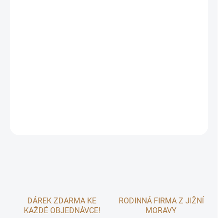
−
+
Přidat do košíku
Heřmánkový donut je ideální letní pamlsek pro králíky a morčata,
kteří chtějí ochutnat ručně vyráběné speciality z voňavého sena.
Tato limitovaná edice, zdobená sušeným heřmánkem, potěší
každého králíka nebo morče jako originální přírodní odměna.
DETAILNÍ INFORMACE
ZEPTAT SE
DÁREK ZDARMA KE
RODINNÁ FIRMA Z JIŽNÍ
KAŽDÉ OBJEDNÁVCE!
MORAVY