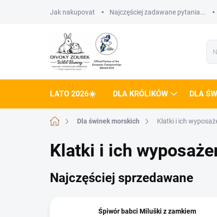
Przejść
Jak nakupovat
Najczęściej zadawane pytania...
do
treści
LATO 2026☀️
DLA KRÓLIKÓW
DLA ŚW
Home
Dla świnek morskich
Klatki i ich wyposaż
Klatki i ich wyposaże
Najczęściej sprzedawane
Śpiwór babci Miluški z zamkiem