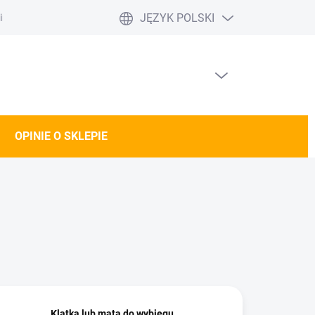
JĘZYK POLSKI
nie o sklepie
PUSTY KOSZYK
KOSZYK
OPINIE O SKLEPIE
Klatka lub mata do wybiegu