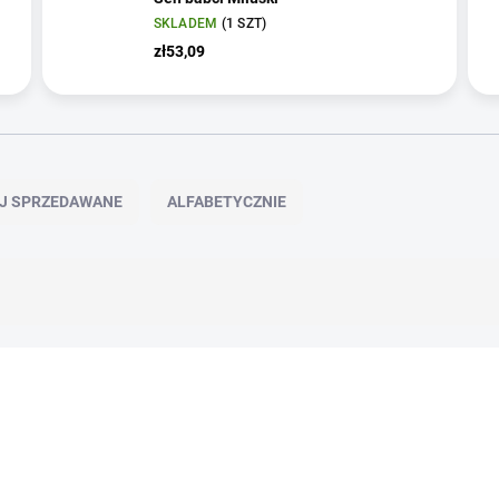
SKLADEM
(1 SZT)
zł53,09
EJ SPRZEDAWANE
ALFABETYCZNIE
NOVINKA 🌸
TIP 🥕