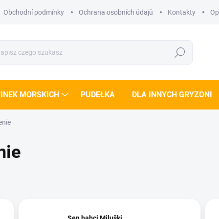
Obchodní podmínky
Ochrana osobních údajů
Kontakty
Opi
Szukaj
INEK MORSKICH
PUDEŁKA
DLA INNYCH GRYZONI
enie
nie
Sen babci Miluški