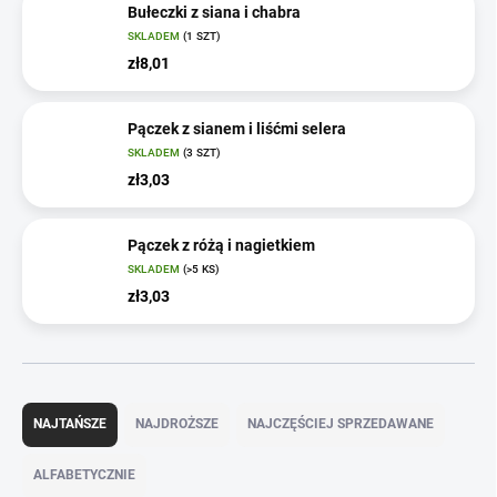
Bułeczki z siana i chabra
SKLADEM
(1 SZT)
zł8,01
Pączek z sianem i liśćmi selera
SKLADEM
(3 SZT)
zł3,03
Pączek z różą i nagietkiem
SKLADEM
(>5 KS)
zł3,03
S
o
NAJTAŃSZE
NAJDROŻSZE
NAJCZĘŚCIEJ SPRZEDAWANE
r
t
ALFABETYCZNIE
o