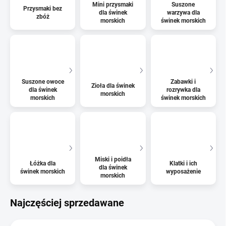
Mini przysmaki
Suszone
Przysmaki bez
dla świnek
warzywa dla
zbóż
morskich
świnek morskich
Suszone owoce
Zabawki i
Zioła dla świnek
dla świnek
rozrywka dla
morskich
morskich
świnek morskich
Miski i poidła
Łóżka dla
Klatki i ich
dla świnek
świnek morskich
wyposażenie
morskich
Najczęściej sprzedawane