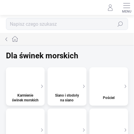
Przejść
do
treści
Szukaj
Home
Dla świnek morskich
Karmienie
Siano i stodoły
Pościel
świnek morskich
na siano