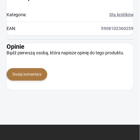
Kategoria
:
Dla królików
EAN
:
5908102360259
Opinie
Bądź pierwszą osobą, która napisze opinię do tego produktu.
Dodaj komentarz
S
t