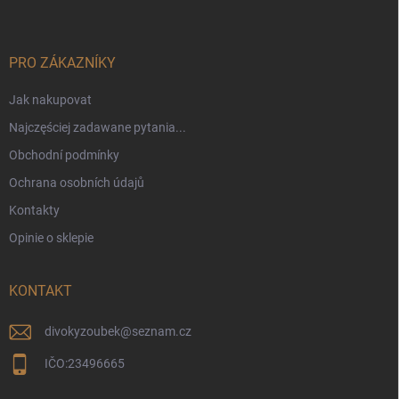
o
p
k
a
PRO ZÁKAZNÍKY
Jak nakupovat
Najczęściej zadawane pytania...
Obchodní podmínky
Ochrana osobních údajů
Kontakty
Opinie o sklepie
KONTAKT
divokyzoubek
@
seznam.cz
IČO:23496665