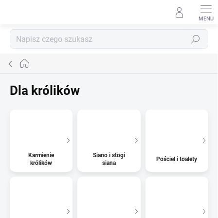
Przejść
do
treści
Szukaj
Home
Dla królików
Karmienie
Siano i stogi
Pościel i toalety
królików
siana