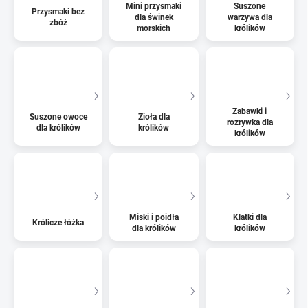
Mini przysmaki
Suszone
Przysmaki bez
dla świnek
warzywa dla
zbóż
morskich
królików
Zabawki i
Suszone owoce
Zioła dla
rozrywka dla
dla królików
królików
królików
Miski i poidła
Klatki dla
Królicze łóżka
dla królików
królików