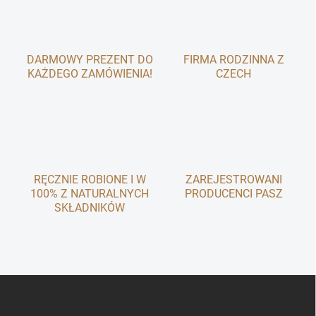
i
j
l
a
i
s
DARMOWY PREZENT DO
FIRMA RODZINNA Z
t
KAŻDEGO ZAMÓWIENIA!
y
CZECH
RĘCZNIE ROBIONE I W
ZAREJESTROWANI
100% Z NATURALNYCH
PRODUCENCI PASZ
SKŁADNIKÓW
S
t
o