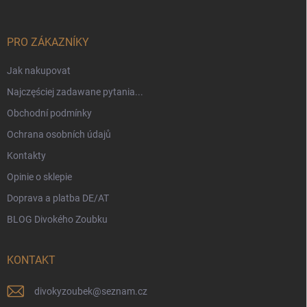
p
k
a
PRO ZÁKAZNÍKY
Jak nakupovat
Najczęściej zadawane pytania...
Obchodní podmínky
Ochrana osobních údajů
Kontakty
Opinie o sklepie
Doprava a platba DE/AT
BLOG Divokého Zoubku
KONTAKT
divokyzoubek
@
seznam.cz