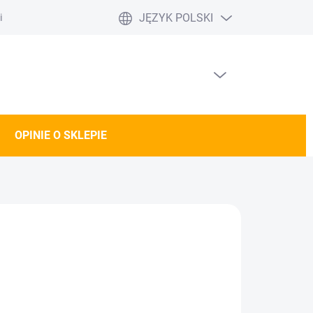
JĘZYK POLSKI
nie o sklepie
Doprava a platba DE/AT
PUSTY KOSZYK
KOSZYK
OPINIE O SKLEPIE