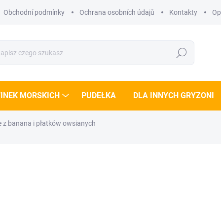
Obchodní podmínky
Ochrana osobních údajů
Kontakty
Opi
Szukaj
INEK MORSKICH
PUDEŁKA
DLA INNYCH GRYZONI
 z banana i płatków owsianych
Ý ZOUBEK
zł13,67
/ paczki
zł12,21 bez VAT
Cena
SKLADEM
(>5 PACZKI)