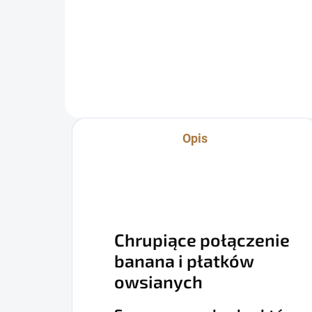
zł7,77 bez VAT
Do koszyka
Opis
Chrupiące połączenie
banana i płatków
owsianych