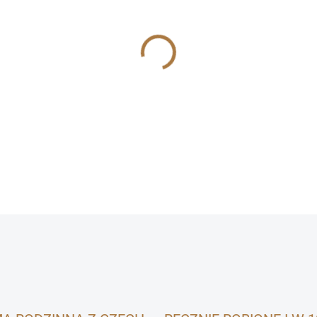
jednostkowa:
OPCJE DOSTAWY
−
+
Chrupiące batony bananowe 
przekąska dla królików i gry
INFORMACJE SZCZEGÓŁOWE