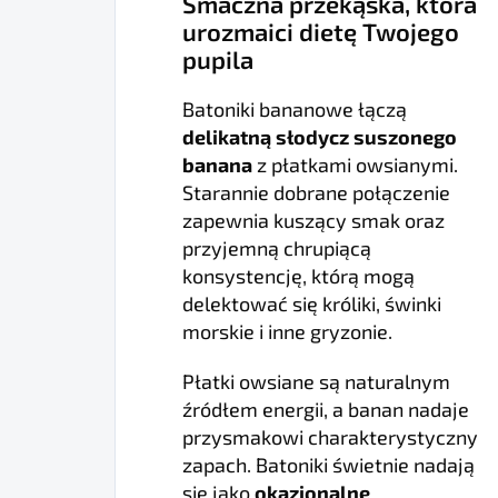
Smaczna przekąska, która
urozmaici dietę Twojego
pupila
Batoniki bananowe łączą
delikatną słodycz suszonego
banana
z płatkami owsianymi.
Starannie dobrane połączenie
zapewnia kuszący smak oraz
przyjemną chrupiącą
konsystencję, którą mogą
delektować się króliki, świnki
morskie i inne gryzonie.
Płatki owsiane są naturalnym
źródłem energii, a banan nadaje
przysmakowi charakterystyczny
zapach. Batoniki świetnie nadają
się jako
okazjonalne