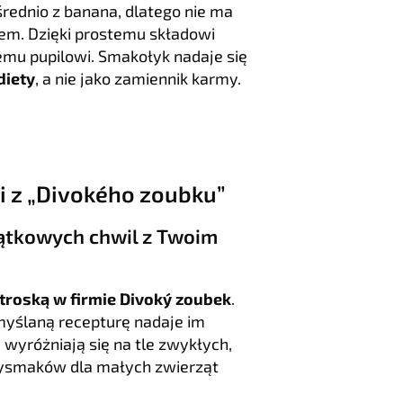
rednio z banana, dlatego nie ma
m. Dzięki prostemu składowi
emu pupilowi. Smakołyk nadaje się
diety
, a nie jako zamiennik karmy.
i z „Divokého zoubku”
jątkowych chwil z Twoim
troską w firmie Divoký zoubek
.
emyślaną recepturę nadaje im
wyróżniają się na tle zwykłych,
ysmaków dla małych zwierząt