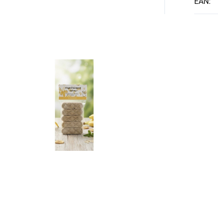
EAN
: