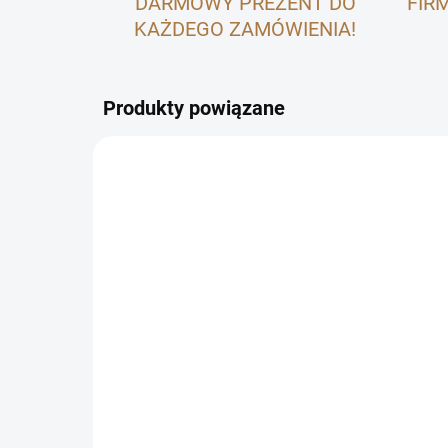
DARMOWY PREZENT DO
FIR
KAŻDEGO ZAMÓWIENIA!
Produkty powiązane
NOVINKA 🌸
SKLADEM
(2 SZT)
Banánové cookies
zł8,70