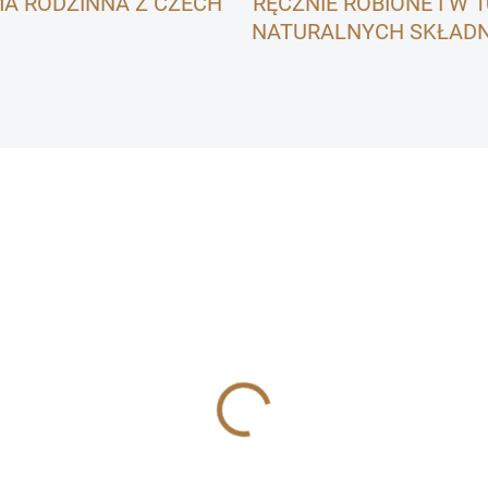
MA RODZINNA Z CZECH
RĘCZNIE ROBIONE I W 
NATURALNYCH SKŁAD