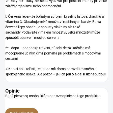
🫘 Rakytník - Rakytník se dá využívat pro posílení imunity při velké
zátěži organismu nebo onemocnění.
🫜 Červená řepa - Je bohatým zdrojem kyseliny listové, draslíku a
vitamínu C. Obsahuje velké množství rostlinných barviv. Bulva
červené řepy obsahuje spousty vlákniny ale také
sacharidy.Podávejte v malém množství, velké množství může
způsobit obarvení moči do červena.
🌸 Chrpa - podporuje trávení, působí detoxikačně a má
močopudné účinky, čímž pomáhá při problémech s močovými
cestami
⚡️ Kdo si ho ukořistí, ten bude mít doma opravdu mlsného a
spokojeného ušáka. Ale pozor –
je jich jen 5 a další už nebudou!
Opinie
Bądź pierwszą osobą, która napisze opinię do tego produktu.