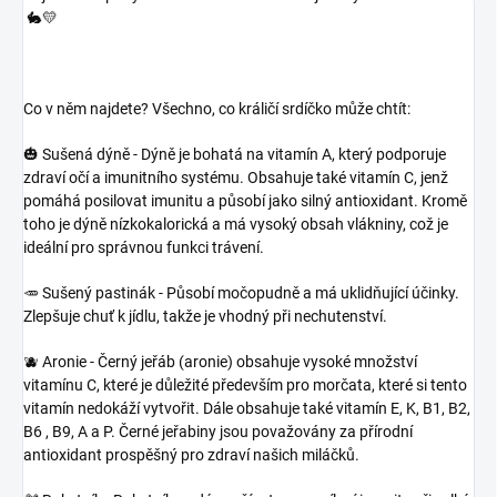
🐇💛
Co v něm najdete? Všechno, co králičí srdíčko může chtít:
🎃 Sušená dýně - Dýně je bohatá na vitamín A, který podporuje
zdraví očí a imunitního systému. Obsahuje také vitamín C, jenž
pomáhá posilovat imunitu a působí jako silný antioxidant. Kromě
toho je dýně nízkokalorická a má vysoký obsah vlákniny, což je
ideální pro správnou funkci trávení.
🥕 Sušený pastinák - Působí močopudně a má uklidňující účinky.
Zlepšuje chuť k jídlu, takže je vhodný při nechutenství.
🫐 Aronie - Černý jeřáb (aronie) obsahuje vysoké množství
vitamínu C, které je důležité především pro morčata, které si tento
vitamín nedokáží vytvořit. Dále obsahuje také vitamín E, K, B1, B2,
B6 , B9, A a P. Černé jeřabiny jsou považovány za přírodní
antioxidant prospěšný pro zdraví našich miláčků.