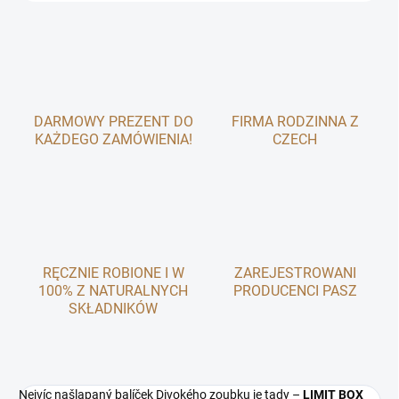
DARMOWY PREZENT DO
FIRMA RODZINNA Z
KAŻDEGO ZAMÓWIENIA!
CZECH
RĘCZNIE ROBIONE I W
ZAREJESTROWANI
100% Z NATURALNYCH
PRODUCENCI PASZ
SKŁADNIKÓW
Nejvíc našlapaný balíček Divokého zoubku je tady –
LIMIT BOX