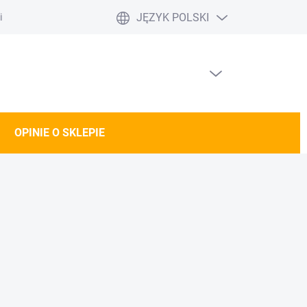
JĘZYK POLSKI
nie o sklepie
Doprava a platba DE/AT
PUSTY KOSZYK
KOSZYK
OPINIE O SKLEPIE