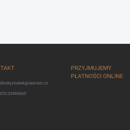
TAKT
PRZYJMUJEMY
PŁATNOŚCI ONLINE
divokyzoubek
@
seznam.cz
IČO:23496665