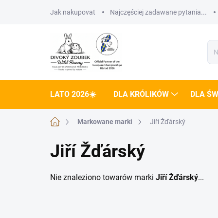
Przejść
Jak nakupovat
Najczęściej zadawane pytania...
do
treści
LATO 2026☀️
DLA KRÓLIKÓW
DLA ŚW
Home
Markowane marki
Jiří Žďárský
Jiří Žďárský
Nie znaleziono towarów marki
Jiří Žďárský
...