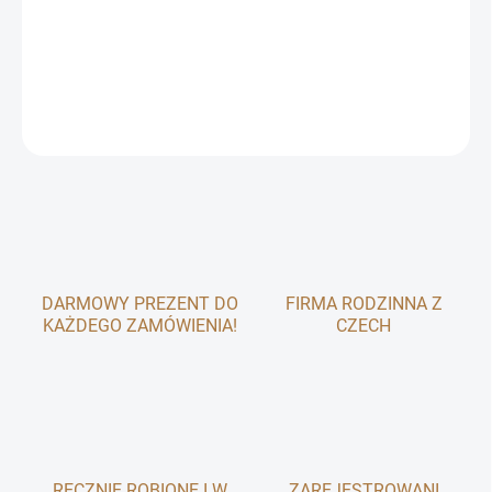
Działa jako naturalny antybiotyk, pomaga w infekcjach dróg
moczowych, wspomaga odporność i trawienie.
INFORMACJE SZCZEGÓŁOWE
ZADAJ PYTANIE
DARMOWY PREZENT DO
FIRMA RODZINNA Z
KAŻDEGO ZAMÓWIENIA!
CZECH
RĘCZNIE ROBIONE I W
ZAREJESTROWANI