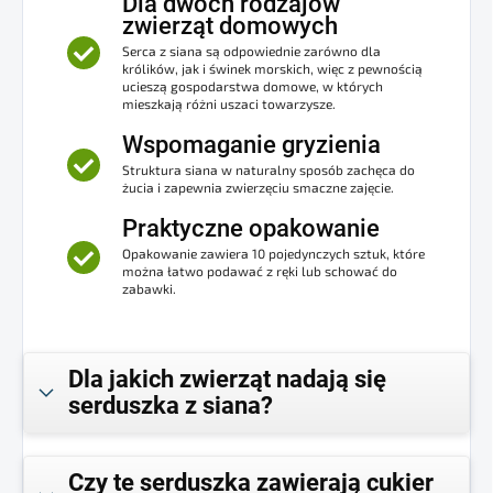
Dla dwóch rodzajów
zwierząt domowych
Serca z siana są odpowiednie zarówno dla
królików, jak i świnek morskich, więc z pewnością
ucieszą gospodarstwa domowe, w których
mieszkają różni uszaci towarzysze.
Wspomaganie gryzienia
Struktura siana w naturalny sposób zachęca do
żucia i zapewnia zwierzęciu smaczne zajęcie.
Praktyczne opakowanie
Opakowanie zawiera 10 pojedynczych sztuk, które
można łatwo podawać z ręki lub schować do
zabawki.
Dla jakich zwierząt nadają się
serduszka z siana?
Czy te serduszka zawierają cukier