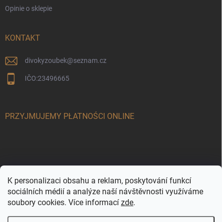
Opinie o sklepie
KONTAKT
divokyzoubek
@
seznam.cz
IČO:23496665
PRZYJMUJEMY PŁATNOŚCI ONLINE
K personalizaci obsahu a reklam, poskytování funkcí
sociálních médií a analýze naší návštěvnosti využíváme
soubory cookies. Více informací
zde
.