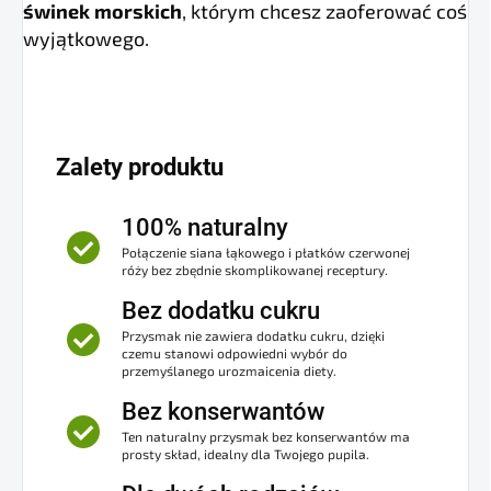
świnek morskich
, którym chcesz zaoferować coś
wyjątkowego.
Zalety produktu
100% naturalny
Połączenie siana łąkowego i płatków czerwonej
róży bez zbędnie skomplikowanej receptury.
Bez dodatku cukru
Przysmak nie zawiera dodatku cukru, dzięki
czemu stanowi odpowiedni wybór do
przemyślanego urozmaicenia diety.
Bez konserwantów
Ten naturalny przysmak bez konserwantów ma
prosty skład, idealny dla Twojego pupila.