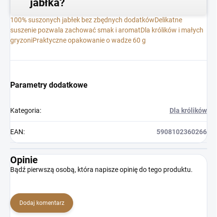
jabłka?
100% suszonych jabłek bez zbędnych dodatków
Delikatne
suszenie pozwala zachować smak i aromat
Dla królików i małych
gryzoni
Praktyczne opakowanie o wadze 60 g
Parametry dodatkowe
Kategoria
:
Dla królików
EAN
:
5908102360266
Opinie
Bądź pierwszą osobą, która napisze opinię do tego produktu.
Dodaj komentarz