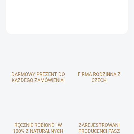
delikatny dodatek do diety.
INFORMACJE SZCZEGÓŁOWE
ZADAJ PYTANIE
DARMOWY PREZENT DO
FIRMA RODZINNA Z
KAŻDEGO ZAMÓWIENIA!
CZECH
RĘCZNIE ROBIONE I W
ZAREJESTROWANI
100% Z NATURALNYCH
PRODUCENCI PASZ