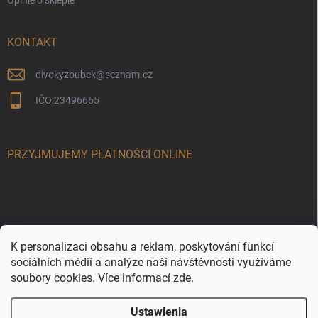
KONTAKT
divokyzoubek
@
seznam.cz
IČO:23496665
PRZYJMUJEMY PŁATNOŚCI ONLINE
K personalizaci obsahu a reklam, poskytování funkcí
sociálních médií a analýze naší návštěvnosti využíváme
soubory cookies. Více informací
zde
.
Ustawienia