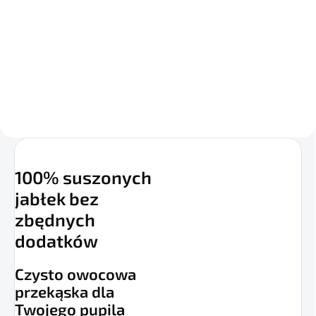
Do koszyka
Ekskluzywne chipsy gruszkowe
50 g
100% suszonych
jabłek bez
zbędnych
dodatków
Czysto owocowa
przekąska dla
Twojego pupila