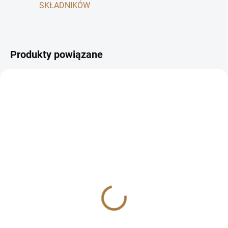
SKŁADNIKÓW
Produkty powiązane
TIP 🥕
BESTSELLER 🔥
☀️LATO 2026☀️
SKLADEM
(>5 PACZKI)
100% suszona gruszka -
50g
zł18,60
zł16,61 bez VAT